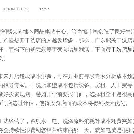
2016-09-06 11:42
admin
是粤湘赣交界地区商品集散中心。给当地市民创造了良好生
，难怪想开干洗店的人越发增多，那么，广东韶关干洗店
好，节省下的钱无疑等于变向增加利润，下面请
干洗店加
文。
未来开店造成成本浪费，可在开业前寻求专家分析成本预
的指导专家。干洗店加盟成本包括设备、房租、人工费等
做好投资规划，譬如开业前要找门面，选择租金不是很高
做门店选址评估，使得投资店面的成本将得到极大优化。
正式经营了，各项水、电、洗涤原料消耗等成本耗费突如
将会持续性浪费到您经营结束的那一天。就如电费是根据