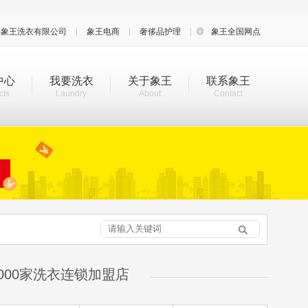
海象王洗衣有限公司
|
象王电商
|
奢侈品护理
|

象王全国网点
中心
我要洗衣
关于象王
联系象王
cts
Laundry
About
Contact

000家洗衣连锁加盟店