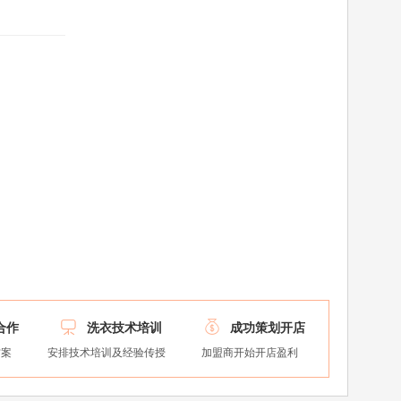


合作
洗衣技术培训
成功策划开店
方案
安排技术培训及经验传授
加盟商开始开店盈利