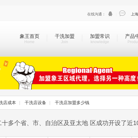


在线沟通：
|
上
象王首页
干洗加盟
加盟常识
产品
Home
Join
knowledge
Produ
洗店成本
|
干洗店设备
|
干洗店加盟多少钱
二十多个省、市、自治区及亚太地 区成功开设了近1