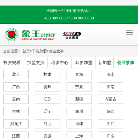
全国统一24小时服务热线：
400 889 0038 / 800 988 0038

当前位置：
首页
>
干洗加盟
>
创业故事
投资规模
加盟支持
培训中心
我要加盟
新加盟
创业故事
北京
甘肃
青海
海南
广西
贵州
宁夏
湖南
云南
江苏
新疆
内蒙古
吉林
辽宁
四川
陕西
黑龙江
河北
福建
浙江
江西
安徽
上海
广东