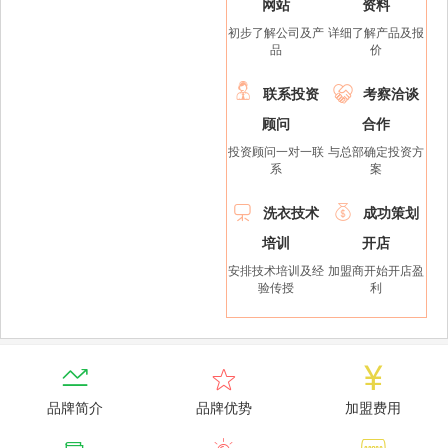
网站
资料
初步了解公司及产
详细了解产品及报
品
价


联系投资
考察洽谈
顾问
合作
投资顾问一对一联
与总部确定投资方
系
案


洗衣技术
成功策划
培训
开店
安排技术培训及经
加盟商开始开店盈
验传授
利



品牌简介
品牌优势
加盟费用