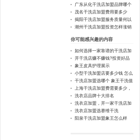
建议？
广东从化干洗店加盟品牌哪个
好？
茂名干洗店加盟费用要多少
钱？
揭阳干洗店加盟服务质量何以
保证？
潮州干洗店加盟投资怎样涨销
量？
你可能感兴趣的内容
如何选择一家靠谱的干洗店加
盟品牌
开干洗店赚不赚钱?投资好品
牌才是王道
象王皮具护理展示
小型干洗加盟店要多少钱 怎么
加盟
干洗店加盟选哪个 象王干洗值
得信赖
上海干洗店加盟费需要多少，
几万块钱能做洗衣加盟吗?
洗衣店品牌十大排名
洗衣店加盟，开一家干洗店加
盟的运营策略
洗衣店加盟选赛维干洗
阳泉干洗店加盟象王怎么样