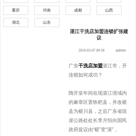
重庆
河南
成都
山西
湖北
山东
湛江干洗店加盟连锁扩张建
议
2016-03-07 09:58
admin
广东
干洗店加盟
湛江市，开
连锁如何成功？
隋开皇年间在现湛江境域内
的麻章区置铁耙县，并改椹
县为椹川县，之后广东省琼
崖公路处处长李月恒向国民
政府提议由“椹”变“湛”，