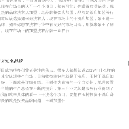
经济的快速发展，一直发展到今天，我国各行业在近年来发展的也是
以现在市场长的认可一个小项目，都有可能让你赚得盆满锅满，现
火热的品牌洗衣店加盟，老品牌餐饮店加盟，品牌奶茶店加盟等行
知道应该选择如何做洗衣店，现在市场上的干洗店加盟，象王是一
品牌，如果你想在洗衣行业中有良好的市场口碑，那就来象王了解
。现在市场上的加盟洗衣品牌一直在行...
加盟知名品牌
目成为很多创业者关注的焦点。很多人都想知道2019年什么样的
，其实纵观整个市场，目前收益较好的就是干洗店。玉树干洗店加
个好，下面就是详细介绍。玉树作为青海的一个自治州，地理位置
着当地的生产总值在不断的提升，第三产业尤其是服务行业得到了
面我们就来具体的看一下干洗这个项目。要想在玉树投资干洗店赚
决的就是投资品牌问题。玉树加盟什...