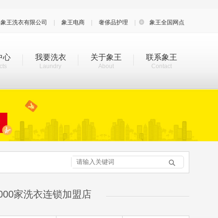
海象王洗衣有限公司
|
象王电商
|
奢侈品护理
|

象王全国网点
中心
我要洗衣
关于象王
联系象王
cts
Laundry
About
Contact

000家洗衣连锁加盟店