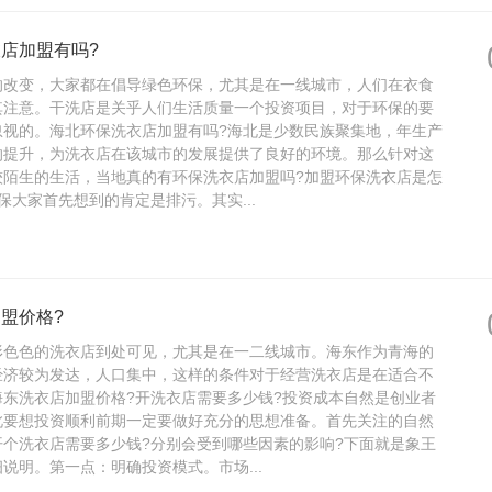
店加盟有吗?
的改变，大家都在倡导绿色环保，尤其是在一线城市，人们在衣食
其注意。干洗店是关乎人们生活质量一个投资项目，对于环保的要
忽视的。海北环保洗衣店加盟有吗?海北是少数民族聚集地，年生产
的提升，为洗衣店在该城市的发展提供了良好的环境。那么针对这
较陌生的生活，当地真的有环保洗衣店加盟吗?加盟环保洗衣店是怎
保大家首先想到的肯定是排污。其实...
盟价格?
形色色的洗衣店到处可见，尤其是在一二线城市。海东作为青海的
经济较为发达，人口集中，这样的条件对于经营洗衣店是在适合不
海东洗衣店加盟价格?开洗衣店需要多少钱?投资成本自然是创业者
此要想投资顺利前期一定要做好充分的思想准备。首先关注的自然
开个洗衣店需要多少钱?分别会受到哪些因素的影响?下面就是象王
说明。第一点：明确投资模式。市场...