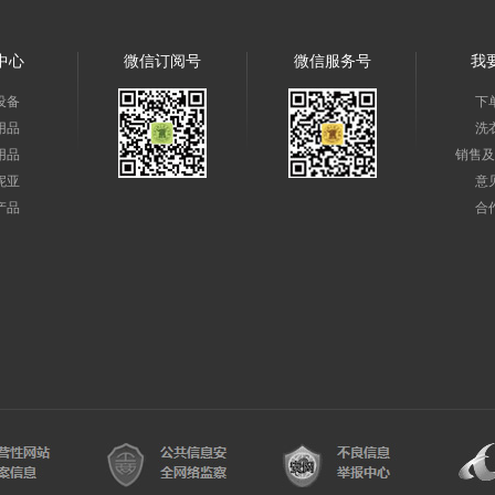
中心
微信订阅号
微信服务号
我
设备
下
用品
洗
用品
销售及
妮亚
意
产品
合