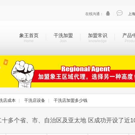


在线沟通：
|
上
象王首页
干洗加盟
加盟常识
产品
Home
Join
knowledge
Produ
洗店成本
|
干洗店设备
|
干洗店加盟多少钱
二十多个省、市、自治区及亚太地 区成功开设了近1