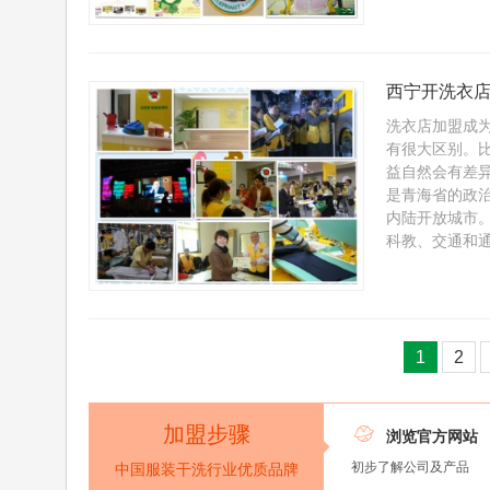
西宁开洗衣店
洗衣店加盟成
有很大区别。
益自然会有差异
是青海省的政
内陆开放城市
科教、交通和通
1
2
加盟步骤

浏览官方网站
初步了解公司及产品
中国服装干洗行业优质品牌