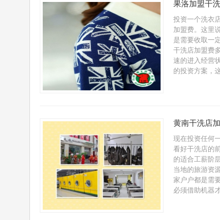
果洛加盟干
投资一个洗衣
加盟费。这里
是需要收取一
干洗店加盟费
速的进入经营
的投资方案，这
黄南干洗店加
现在投资任何
看好干洗店的
的适合工薪阶
当地的旅游资
家户户都是需
必须借助机器才