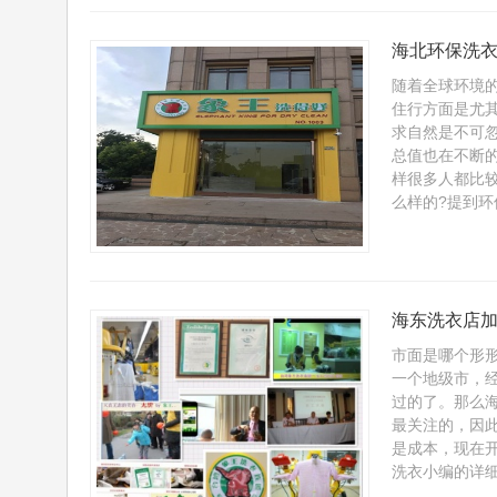
海北环保洗衣
随着全球环境
住行方面是尤
求自然是不可
总值也在不断
样很多人都比
么样的?提到环
海东洗衣店加
市面是哪个形
一个地级市，
过的了。那么
最关注的，因
是成本，现在
洗衣小编的详细