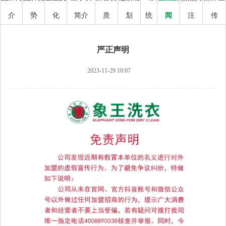
介
势
化
简介
质
划
统
闻
注
传
严正声明
2023-11-29 10:07