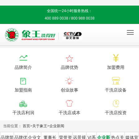
全国统一24小时服务热线：
400 889 0038 / 800 988 0038




品牌简介
品牌优势
加盟费用



加盟指南
创业故事
干洗店设备



干洗店利润
干洗店成本
干洗店投资
当前位置：
首页
>
关于象王
>
企业新闻
品牌简
品牌优
企业文
董事长
荣誉资
远景规
VI系
企业新
热点关
媒体宣