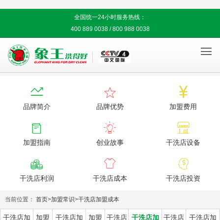
全国统一24小时服务热线：
400 889 0038 / 800 988 0038




品牌简介
品牌优势
加盟费用



加盟指南
创业故事
干洗店设备



干洗店利润
干洗店成本
干洗店投资
当前位置：
首页
>
加盟常识
>
干洗店加盟成本
干洗店加
加盟
干洗店加
加盟
干洗店
干洗店加
干洗店
干洗店加