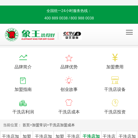
全国统一24小时服务热线：
400 889 0038 / 800 988 0038




品牌简介
品牌优势
加盟费用



加盟指南
创业故事
干洗店设备



干洗店利润
干洗店成本
干洗店投资
当前位置：
首页
>
加盟常识
>
干洗店加盟成本
干洗店加
加盟
干洗店加
加盟
干洗店
干洗店加
干洗店
干洗店加