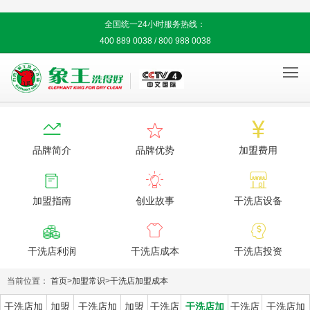
全国统一24小时服务热线：
400 889 0038 / 800 988 0038




品牌简介
品牌优势
加盟费用



加盟指南
创业故事
干洗店设备



干洗店利润
干洗店成本
干洗店投资
当前位置：
首页
>
加盟常识
>
干洗店加盟成本
干洗店加
加盟
干洗店加
加盟
干洗店
干洗店加
干洗店
干洗店加