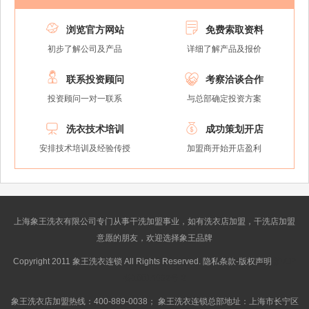


浏览官方网站
免费索取资料
初步了解公司及产品
详细了解产品及报价


联系投资顾问
考察洽谈合作
投资顾问一对一联系
与总部确定投资方案


洗衣技术培训
成功策划开店
安排技术培训及经验传授
加盟商开始开店盈利
上海象王洗衣有限公司专门从事干洗加盟事业，如有洗衣店加盟，干洗店加盟
意愿的朋友，欢迎选择象王品牌
Copyright 2011 象王洗衣连锁 All Rights Reserved. 隐私条款-版权声明
沪ICP
备10014662号-2
象王洗衣店加盟热线：400-889-0038； 象王洗衣连锁总部地址：上海市长宁区