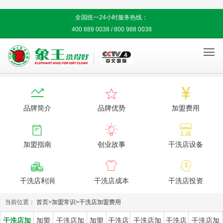
全国统一24小时服务热线：
400 889 0038 / 800 988 0038




品牌简介
品牌优势
加盟费用



加盟指南
创业故事
干洗店设备



干洗店利润
干洗店成本
干洗店投资
当前位置：
首页
>
加盟常识
>
干洗店加盟费用
干洗店加
加盟
干洗店加
加盟
干洗店
干洗店加
干洗店
干洗店加