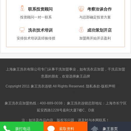


联系投资顾问
考察洽谈合作
投资顾问一对一联系
与总部确定投资方案


洗衣技术培训
成功策划开店
安排技术培训及经验传授
加盟商开始开店盈利
上海象王洗衣有限公司专门从事干洗加盟事业，如有洗衣店加盟，干洗店加盟
意愿的朋友，欢迎选择象王品牌
Copyright 2011 象王洗衣连锁 All Rights Reserved. 隐私条款-版权声明
沪ICP
备10014662号-2
象王洗衣店加盟热线：400-889-0038； 象王洗衣连锁总部地址：上海市长宁区
延安西路1228号嘉利大厦7楼C、D座
注：如涉及作品内容、版权等问题，请及时与本网联系！
拨打电话
索取资料
象王首页