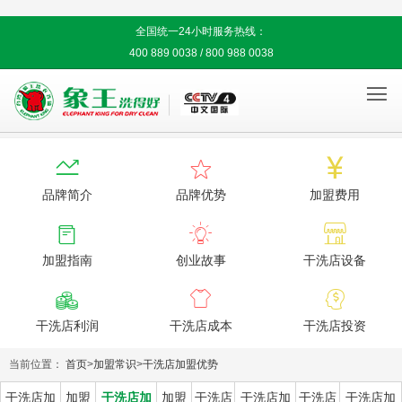
全国统一24小时服务热线：
400 889 0038 / 800 988 0038




品牌简介
品牌优势
加盟费用



加盟指南
创业故事
干洗店设备



干洗店利润
干洗店成本
干洗店投资
当前位置：
首页
>
加盟常识
>
干洗店加盟优势
干洗店加
加盟
干洗店加
加盟
干洗店
干洗店加
干洗店
干洗店加