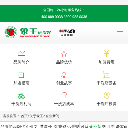
全国统一24小时服务热线：
400 889 0038 / 800 988 0038




品牌简介
品牌优势
加盟费用



加盟指南
创业故事
干洗店设备



干洗店利润
干洗店成本
干洗店投资
当前位置：
首页
>
关于象王
>
企业新闻
品牌简
品牌优
企业文
董事长
荣誉资
远景规
VI系
企业新
热点关
媒体宣