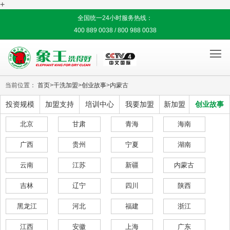
+
全国统一24小时服务热线：
400 889 0038 / 800 988 0038

当前位置：
首页
>
干洗加盟
>
创业故事
>
内蒙古
投资规模
加盟支持
培训中心
我要加盟
新加盟
创业故事
北京
甘肃
青海
海南
广西
贵州
宁夏
湖南
云南
江苏
新疆
内蒙古
吉林
辽宁
四川
陕西
黑龙江
河北
福建
浙江
江西
安徽
上海
广东