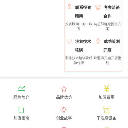


联系投资
考察洽谈
顾问
合作
投资顾问一对一联
与总部确定投资方
系
案


洗衣技术
成功策划
培训
开店
安排技术培训及经
加盟商开始开店盈
验传授
利



品牌简介
品牌优势
加盟费用



加盟指南
创业故事
干洗店设备