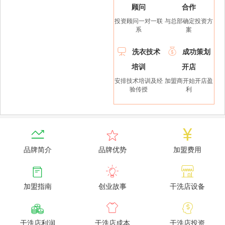
顾问
合作
投资顾问一对一联
与总部确定投资方
系
案


洗衣技术
成功策划
培训
开店
安排技术培训及经
加盟商开始开店盈
验传授
利



品牌简介
品牌优势
加盟费用



加盟指南
创业故事
干洗店设备



干洗店利润
干洗店成本
干洗店投资