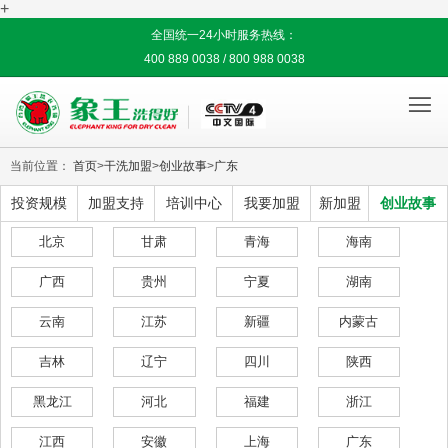
+
全国统一24小时服务热线：
400 889 0038 / 800 988 0038

当前位置：
首页
>
干洗加盟
>
创业故事
>
广东
投资规模
加盟支持
培训中心
我要加盟
新加盟
创业故事
北京
甘肃
青海
海南
广西
贵州
宁夏
湖南
云南
江苏
新疆
内蒙古
吉林
辽宁
四川
陕西
黑龙江
河北
福建
浙江
江西
安徽
上海
广东