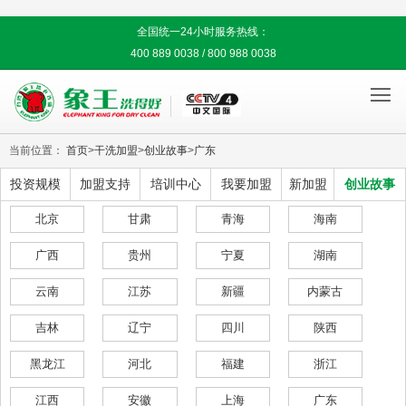
全国统一24小时服务热线：
400 889 0038 / 800 988 0038

当前位置：
首页
>
干洗加盟
>
创业故事
>
广东
投资规模
加盟支持
培训中心
我要加盟
新加盟
创业故事
北京
甘肃
青海
海南
广西
贵州
宁夏
湖南
云南
江苏
新疆
内蒙古
吉林
辽宁
四川
陕西
黑龙江
河北
福建
浙江
江西
安徽
上海
广东