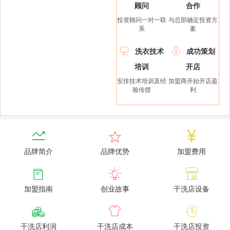
顾问
合作
投资顾问一对一联
与总部确定投资方
系
案


洗衣技术
成功策划
培训
开店
安排技术培训及经
加盟商开始开店盈
验传授
利



品牌简介
品牌优势
加盟费用



加盟指南
创业故事
干洗店设备



干洗店利润
干洗店成本
干洗店投资