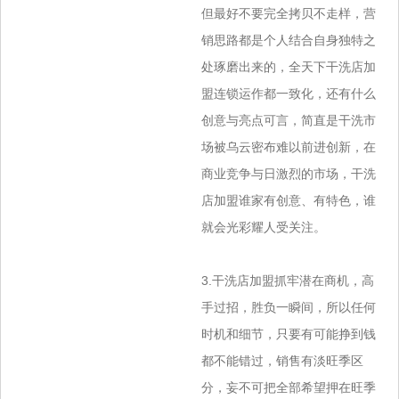
但最好不要完全拷贝不走样，营
销思路都是个人结合自身独特之
处琢磨出来的，全
天下干洗店加
盟连锁运作都一致化，还有什么
创意与亮点可言，简直是干洗市
场被乌云密布难以前进创新，在
商业竞争与日激烈的市场，干洗
店加
盟谁家有创意、有特色，谁
就会光彩耀人受关注。
3.干洗店加盟抓牢潜在商机，高
手过招，胜负一瞬间，所以任何
时机和细节，只要有可能挣到钱
都不能错过，销售有淡旺季区
分，妄不可把全部希
望押在旺季