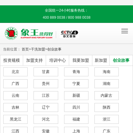
全国统一24小时服务热线：
400 889 0038 / 800 988 0038

当前位置：
首页
>
干洗加盟
>
创业故事
投资规模
加盟支持
培训中心
我要加盟
新加盟
创业故事
北京
甘肃
青海
海南
广西
贵州
宁夏
湖南
云南
江苏
新疆
内蒙古
吉林
辽宁
四川
陕西
黑龙江
河北
福建
浙江
江西
安徽
上海
广东