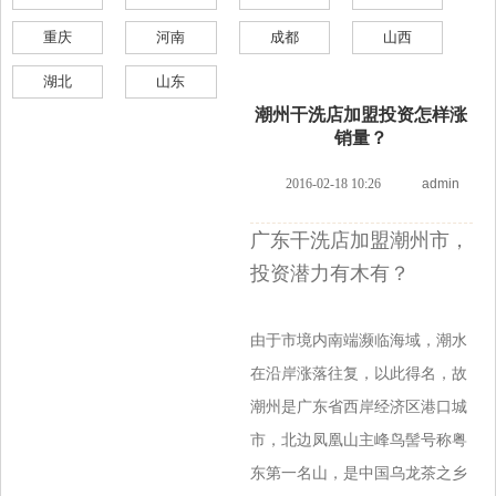
重庆
河南
成都
山西
湖北
山东
潮州干洗店加盟投资怎样涨
销量？
2016-02-18 10:26
admin
广东干洗店加盟潮州市，
投资潜力有木有？
由于市境内南端濒临海域，潮水
在沿岸涨落往复，以此得名，故
潮州是广东省西岸经济区港口城
市，北边凤凰山主峰鸟髻号称粤
东第一名山，是中
国乌龙茶之乡