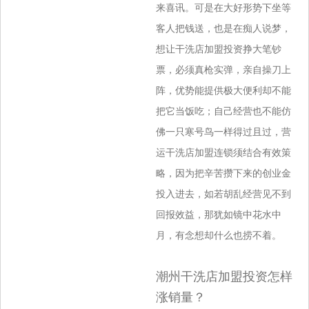
来喜讯。可是在大好形势下坐等
客人把钱送，也是在痴人说梦，
想让干洗店加盟投资挣大笔钞
票，必须
真枪实弹，亲自操刀上
阵，优势能提供极大便利却不能
把它当饭吃；自己经营也不能仿
佛一只寒号鸟一样得过且过，营
运干洗店加盟连锁须结合有
效策
略，因为把辛苦攒下来的创业金
投入进去，如若胡乱经营见不到
回报效益，那犹如镜中花水中
月，有念想却什么也捞不着。
潮州干洗店加盟投资怎样
涨销量？