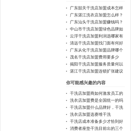
广东韶关干洗店加盟成本怎样
控制？
广东湛江洗衣店加盟怎么样？
广东汕头干洗店加盟赚钱吗？
中山市干洗店加盟绿色品牌如
何？
云浮干洗店加盟利润选哪家有
优势？
清远干洗店加盟找门面有何好
建议？
广东从化干洗店加盟品牌哪个
好？
茂名干洗店加盟费用要多少
钱？
揭阳干洗店加盟服务质量何以
保证？
湛江干洗店加盟连锁扩张建议
你可能感兴趣的内容
干洗店加盟商如何激发员工的
积极性
洗衣店加盟费是全国统一的吗
干洗店加盟什么品牌好，干洗
店品牌十大排名
洗衣店加盟选赛维干洗
干洗店成本准备多少才恰到好
处？
消费者座垫干洗目前出的三个