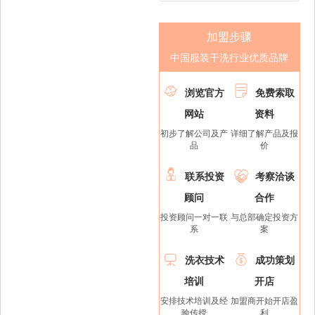
加盟步骤
中国服装干洗行业优质品牌


浏览官方
免费索取
网站
资料
初步了解公司及产
详细了解产品及报
品
价


联系投资
考察洽谈
顾问
合作
投资顾问一对一联
与总部确定投资方
系
案


洗衣技术
成功策划
培训
开店
安排技术培训及经
加盟商开始开店盈
验传授
利