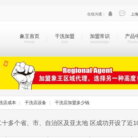


在线沟通：
|
上
象王首页
干洗加盟
加盟常识
产品
Home
Join
knowledge
Produ
洗店成本
|
干洗店设备
|
干洗店加盟多少钱
二十多个省、市、自治区及亚太地 区成功开设了近1