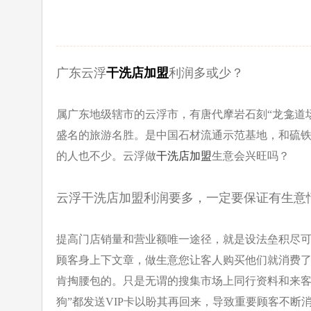
广东云浮
干洗店加盟
利润多或少？
属广东地级辖市的云浮市，有唐代摩岩石刻“龙龛道
盛名的旅游名胜。
是中国石材流通示范基地，和硫铁
的人也不少。云浮做
干洗店加盟
生意
会兴旺吗？
云浮干洗店加盟利润要多，一定要保证有生意
提高门店销量和营业额唯一途径，就是设法垒积尽
顾客身上下文章，做
生意您让客人购买他们就消费
肯掏腰包的。只是无谓的搜集市场上同行
资料和来客
狗”都发送VIP卡以盼其再回来，导致重要顾客不断