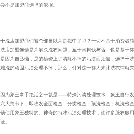
何尝不是加盟商选择的依据。
，干洗店加盟商们被总部自以为是戳中了吗？一切不基于消费者
干洗店加盟连锁是为解决洗衣问题，至于肯掏钱与否，也是基于
不是因为自己懒，是的确碰上了清除不掉的污渍而烦恼，选择干
，难洗的顽固
污渍处理不掉，那么，针对这一群人来此洗衣铺就
，因为象王拿手绝活之一就是——特殊污渍处理技术，象王自行
准六大关卡下，即收发全面检查；分类检查；预洗检查；机洗检
连锁使用象王独特的、神奇的特殊污渍处理技术，使许多脏衣服
保证。