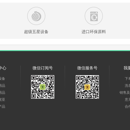
超级五星设备
进口环保原料
中心
微信订阅号
微信服务号
我
设备
下
用品
洗
用品
销售及
妮亚
意
产品
合