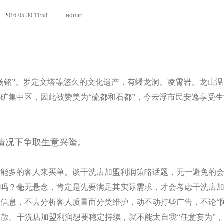
2016-05-30 11:58
admin
场铭”、罗定文塔等悠久的文化遗产，有蟠龙洞、凌霄岩、龙山温
矿集中区，因此被赞美为“硫都和石都”，今云浮市民安逸享受生
情况下争取生意兴隆。
可能多的客人来买单。谈干洗店加盟利润策略话题，无一避免的
了吗？毫无悬念，肯定是先要满足其实际需求，才会考虑干洗店
信息，不去分析客人质量而分类维护，动不动打些广告，不论“
消散。干洗
店加盟利润想要稳定持续，就不能太自我“任意妄为”