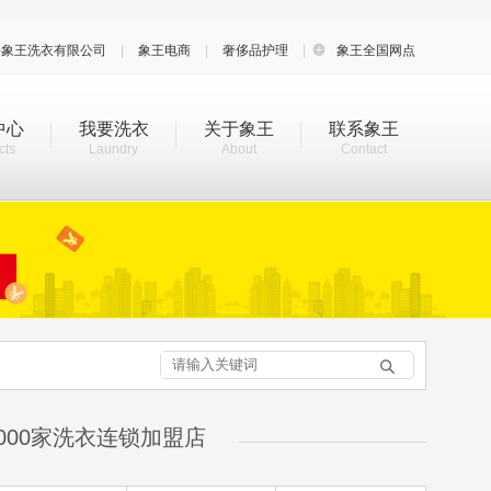
海象王洗衣有限公司
|
象王电商
|
奢侈品护理
|

象王全国网点
中心
我要洗衣
关于象王
联系象王
cts
Laundry
About
Contact

000家洗衣连锁加盟店