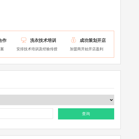


合作
洗衣技术培训
成功策划开店
方案
安排技术培训及经验传授
加盟商开始开店盈利
查询