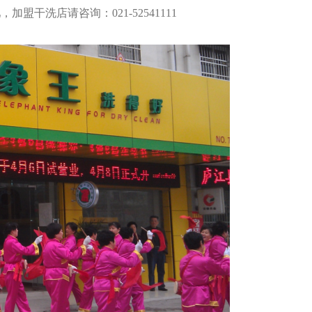
干洗店请咨询：021-52541111