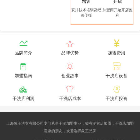
培训
开店
安排技术培训及经
加盟商开始开店盈
验传授
利



品牌简介
品牌优势
加盟费用



加盟指南
创业故事
干洗店设备



干洗店利润
干洗店成本
干洗店投资
上海象王洗衣有限公司专门从事干洗加盟事业，如有洗衣店加盟，干洗店加盟
意愿的朋友，欢迎选择象王品牌