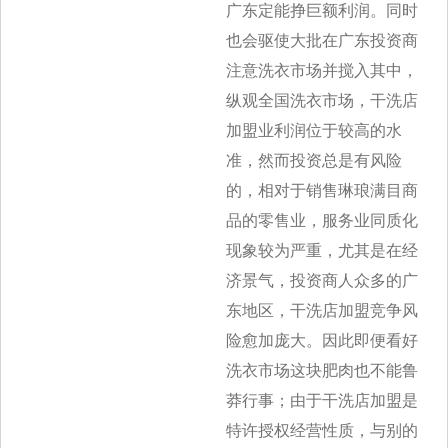
广东定能挣巨额利润。同时
也会驱使
大批在广东投资商
注意洗衣市场并搅入其中，
纵观全国洗衣市场，干洗店
加盟业利润位于较高的水
准，然而投资总是有风险
的，相对于销售琳琅满
目商
品的零售业，服务业同质化
现象较为严重，尤其是在经
济景气，投资商人众多的广
东地区，干洗店加盟竞争风
险愈加庞大。因此即便看好
洗衣
市场这块肥肉也不能鲁
莽行事；由于干洗店加盟是
特许授权经营性质，与别的