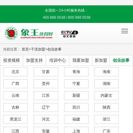
全国统一24小时服务热线：
400 889 0038 / 800 988 0038

当前位置：
首页
>
干洗加盟
>
创业故事
投资规模
加盟支持
培训中心
我要加盟
新加盟
创业故事
北京
甘肃
青海
海南
广西
贵州
宁夏
湖南
云南
江苏
新疆
内蒙古
吉林
辽宁
四川
陕西
黑龙江
河北
福建
浙江
江西
安徽
上海
广东