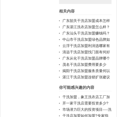
相关内容
篇
篇
广东韶关干洗店加盟成本怎样
控制？
广东湛江洗衣店加盟怎么样？
广东汕头干洗店加盟赚钱吗？
中山市干洗店加盟绿色品牌如
何？
云浮干洗店加盟利润选哪家有
优势？
清远干洗店加盟找门面有何好
建议？
广东从化干洗店加盟品牌哪个
好？
茂名干洗店加盟费用要多少
钱？
揭阳干洗店加盟服务质量何以
保证？
湛江干洗店加盟连锁扩张建议
你可能感兴趣的内容
干洗加盟，象王洗衣店工厂加
盟地址
开一家干洗店需要投资多少?
洗衣加盟店品牌哪个好?
市场潜力巨大的投资项目----洗
衣店加盟
干洗店加盟如何加盟?专家指