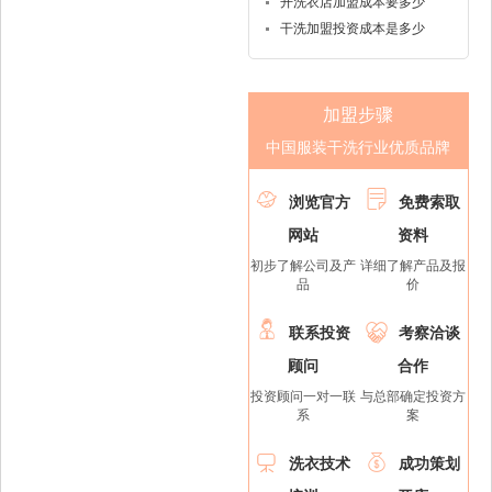
开洗衣店加盟成本要多少
干洗加盟投资成本是多少
加盟步骤
中国服装干洗行业优质品牌


浏览官方
免费索取
网站
资料
初步了解公司及产
详细了解产品及报
品
价


联系投资
考察洽谈
顾问
合作
投资顾问一对一联
与总部确定投资方
系
案


洗衣技术
成功策划