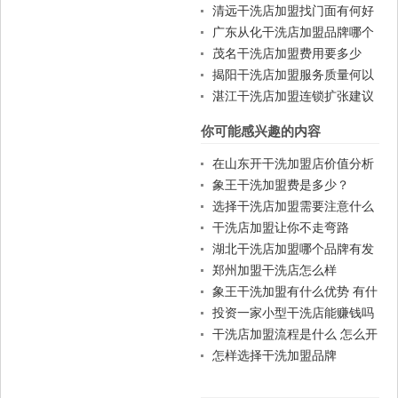
优势？
清远干洗店加盟找门面有何好
建议？
广东从化干洗店加盟品牌哪个
好？
茂名干洗店加盟费用要多少
钱？
揭阳干洗店加盟服务质量何以
保证？
湛江干洗店加盟连锁扩张建议
你可能感兴趣的内容
在山东开干洗加盟店价值分析
象王干洗加盟费是多少？
选择干洗店加盟需要注意什么
干洗店加盟让你不走弯路
湖北干洗店加盟哪个品牌有发
展前途
郑州加盟干洗店怎么样
象王干洗加盟有什么优势 有什
么政策
投资一家小型干洗店能赚钱吗
干洗店加盟流程是什么 怎么开
店
怎样选择干洗加盟品牌