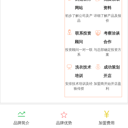
网站
资料
初步了解公司及产
详细了解产品及报
品
价


联系投资
考察洽谈
顾问
合作
投资顾问一对一联
与总部确定投资方
系
案


洗衣技术
成功策划
培训
开店
安排技术培训及经
加盟商开始开店盈
验传授
利



品牌简介
品牌优势
加盟费用