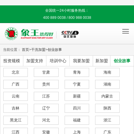
全国统一24小时服务热线：
400 889 0038 / 800 988 0038

当前位置：
首页
>
干洗加盟
>
创业故事
投资规模
加盟支持
培训中心
我要加盟
新加盟
创业故事
北京
甘肃
青海
海南
广西
贵州
宁夏
湖南
云南
江苏
新疆
内蒙古
吉林
辽宁
四川
陕西
黑龙江
河北
福建
浙江
江西
安徽
上海
广东