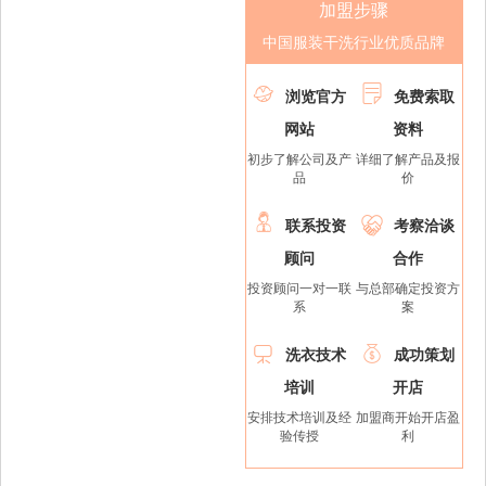
加盟步骤
中国服装干洗行业优质品牌


浏览官方
免费索取
网站
资料
初步了解公司及产
详细了解产品及报
品
价


联系投资
考察洽谈
顾问
合作
投资顾问一对一联
与总部确定投资方
系
案


洗衣技术
成功策划
培训
开店
安排技术培训及经
加盟商开始开店盈
验传授
利