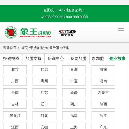
全国统一24小时服务热线：
400 889 0038 / 800 988 0038

当前位置：
首页
>
干洗加盟
>
创业故事
>
成都
投资规模
加盟支持
培训中心
我要加盟
新加盟
创业故事
北京
甘肃
青海
海南
广西
贵州
宁夏
湖南
云南
江苏
新疆
内蒙古
吉林
辽宁
四川
陕西
黑龙江
河北
福建
浙江
江西
安徽
上海
广东