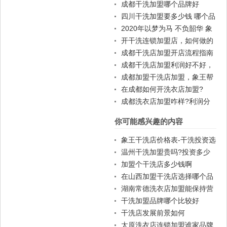
名
成都干洗加盟哪个品牌好
四川干洗加盟要多少钱 哪个品
牌好
2020年以梦为马 不负韶华 象
王洗衣店加盟
开干洗连锁加盟店，如何做的
有姿有色
成都干洗店加盟开店流程指南
成都干洗店加盟利润好不好，
十几万是没问题的
成都加盟干洗店加盟，象王帮
你赚钱
在成都如何开洗衣店加盟?
成都洗衣店加盟咋样?利润分
析
你可能感兴趣的内容
象王干洗店价格表-干洗投资选
象王更好
温州干洗加盟贵吗?投资多少
比较合理?
加盟个干洗店多少钱啊
在山西加盟干洗店选择哪个品
牌比较好？
湖南常德洗衣店加盟能保持营
利增长吗？
干洗加盟品牌哪个比较好
干洗店发展前景如何
太原洗衣店连锁加盟谁家品牌