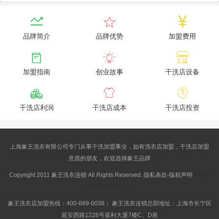



品牌简介
品牌优势
加盟费用



加盟指南
创业故事
干洗店设备



干洗店利润
干洗店成本
干洗店投资
上海象王洗衣有限公司专门从事干洗加盟事业，如有洗衣店加盟，干洗店加盟
意愿的朋友，欢迎选择象王品牌
Copyright 2011 象王洗衣连锁 All Rights Reserved. 隐私条款-版权声明
沪ICP
备10014662号-2
象王洗衣店加盟热线：400-889-0038； 象王洗衣连锁总部地址：上海市长宁区
延安西路1228号嘉利大厦7楼C、D座