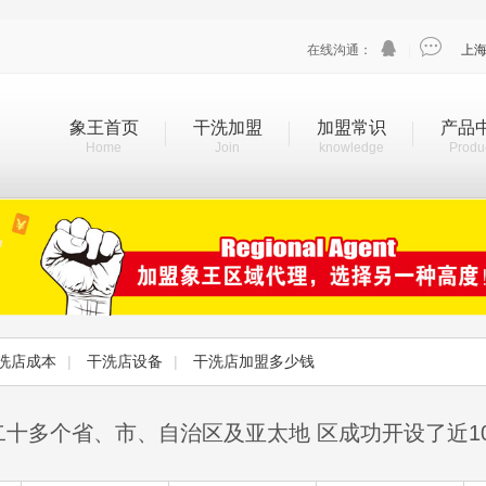


在线沟通：
|
上
象王首页
干洗加盟
加盟常识
产品
Home
Join
knowledge
Produ
洗店成本
|
干洗店设备
|
干洗店加盟多少钱
二十多个省、市、自治区及亚太地 区成功开设了近1