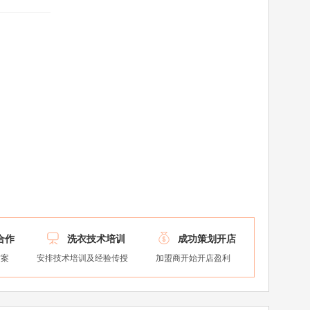


合作
洗衣技术培训
成功策划开店
方案
安排技术培训及经验传授
加盟商开始开店盈利