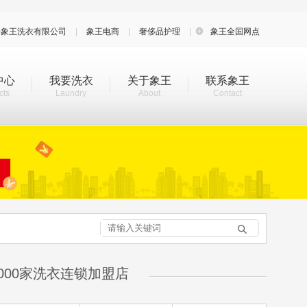
海象王洗衣有限公司
|
象王电商
|
奢侈品护理
|

象王全国网点
中心
我要洗衣
关于象王
联系象王
cts
Laundry
About
Contact

000家洗衣连锁加盟店