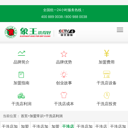
全国统一24小时服务热线：
400 889 0038 / 800 988 0038




品牌简介
品牌优势
加盟费用



加盟指南
创业故事
干洗店设备



干洗店利润
干洗店成本
干洗店投资
当前位置：
首页
>
加盟常识
>
干洗店利润
干洗店加
加盟
干洗店加
加盟
干洗店
干洗店加
干洗店
干洗店加