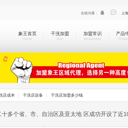


在线沟通：
|
上
象王首页
干洗加盟
加盟常识
产品
Home
Join
knowledge
Produ
洗店成本
|
干洗店设备
|
干洗店加盟多少钱
二十多个省、市、自治区及亚太地 区成功开设了近1