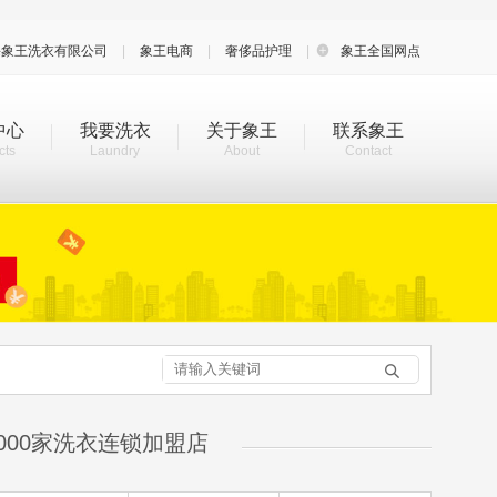
海象王洗衣有限公司
|
象王电商
|
奢侈品护理
|

象王全国网点
中心
我要洗衣
关于象王
联系象王
cts
Laundry
About
Contact

000家洗衣连锁加盟店