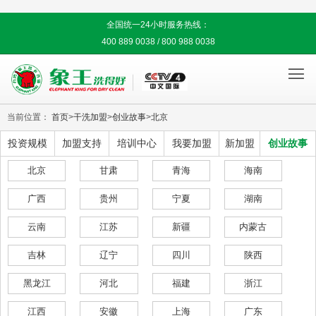
全国统一24小时服务热线：
400 889 0038 / 800 988 0038

当前位置：
首页
>
干洗加盟
>
创业故事
>
北京
投资规模
加盟支持
培训中心
我要加盟
新加盟
创业故事
北京
甘肃
青海
海南
广西
贵州
宁夏
湖南
云南
江苏
新疆
内蒙古
吉林
辽宁
四川
陕西
黑龙江
河北
福建
浙江
江西
安徽
上海
广东