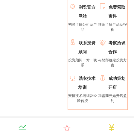


浏览官方
免费索取
网站
资料
初步了解公司及产
详细了解产品及报
品
价


联系投资
考察洽谈
顾问
合作
投资顾问一对一联
与总部确定投资方
系
案


洗衣技术
成功策划
培训
开店
安排技术培训及经
加盟商开始开店盈
验传授
利


