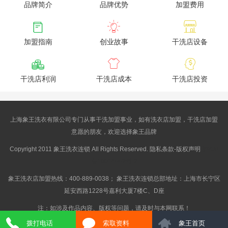
品牌简介
品牌优势
加盟费用



加盟指南
创业故事
干洗店设备



干洗店利润
干洗店成本
干洗店投资
上海象王洗衣有限公司专门从事干洗加盟事业，如有洗衣店加盟，干洗店加盟
意愿的朋友，欢迎选择象王品牌
Copyright 2011 象王洗衣连锁 All Rights Reserved. 隐私条款-版权声明
沪ICP
备10014662号-2
象王洗衣店加盟热线：400-889-0038； 象王洗衣连锁总部地址：上海市长宁区
延安西路1228号嘉利大厦7楼C、D座
注：如涉及作品内容、版权等问题，请及时与本网联系！
拨打电话
索取资料
象王首页