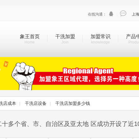


在线沟通：
|
上
象王首页
干洗加盟
加盟常识
产品
Home
Join
knowledge
Produ
洗店成本
|
干洗店设备
|
干洗店加盟多少钱
二十多个省、市、自治区及亚太地 区成功开设了近1