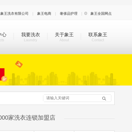
海象王洗衣有限公司
|
象王电商
|
奢侈品护理
|

象王全国网点
中心
我要洗衣
关于象王
联系象王
cts
Laundry
About
Contact

000家洗衣连锁加盟店