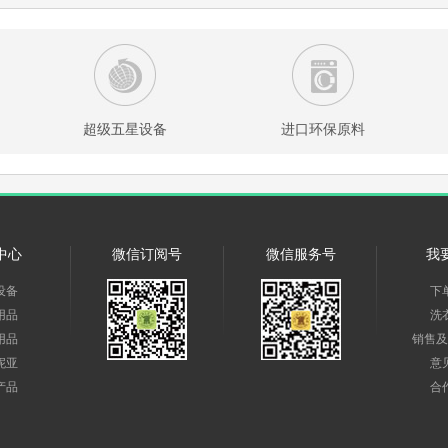
超级五星设备
进口环保原料
中心
微信订阅号
微信服务号
我
设备
下
用品
洗
用品
销售及
妮亚
意
产品
合