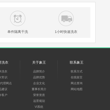
单件隔离干洗
1小时快速洗衣
要洗衣
关于象王
联系象王
单洗衣
品牌简介
联系方式
衣常识
品牌优势
在线留言
代理网点
企业文化
网点查询
见建议
董事长简介
网站地图
作客户
荣誉资质
远景规划
VI系统