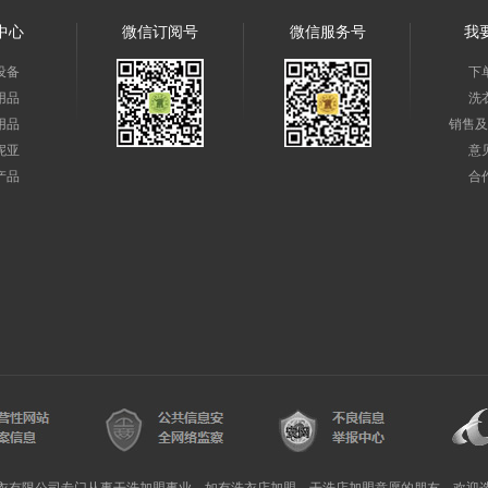
中心
微信订阅号
微信服务号
我
设备
下
用品
洗
用品
销售及
妮亚
意
产品
合