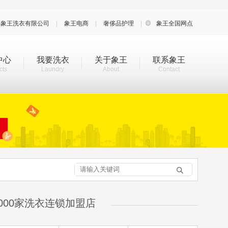
海象王洗衣有限公司
|
象王电商
|
奢侈品护理
|

象王全国网点
中心
我要洗衣
关于象王
联系象王
cts
Laundry
About
Contact

000家洗衣连锁加盟店