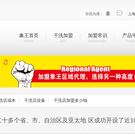


在线沟通：
|
上
象王首页
干洗加盟
加盟常识
产品
Home
Join
knowledge
Produ
洗店成本
|
干洗店设备
|
干洗店加盟多少钱
二十多个省、市、自治区及亚太地 区成功开设了近1