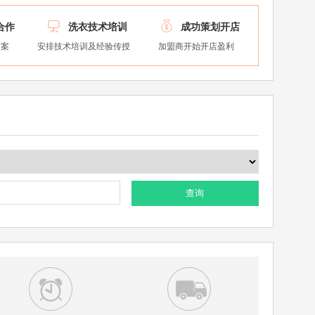


合作
洗衣技术培训
成功策划开店
方案
安排技术培训及经验传授
加盟商开始开店盈利
查询