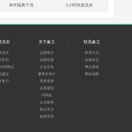
单件隔离干洗
1小时快速洗衣
要洗衣
关于象王
联系象王
单洗衣
品牌简介
联系方式
衣常识
品牌优势
在线留言
代理网点
企业文化
网点查询
见建议
董事长简介
网站地图
作客户
荣誉资质
远景规划
VI系统
企业新闻
热点关注
媒体宣传