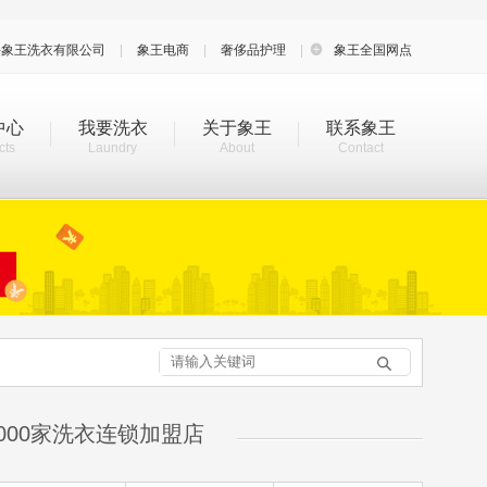
海象王洗衣有限公司
|
象王电商
|
奢侈品护理
|

象王全国网点
中心
我要洗衣
关于象王
联系象王
cts
Laundry
About
Contact

000家洗衣连锁加盟店