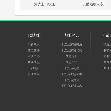
免费上门取送
无菌透明洗衣
干洗加盟
加盟常识
产品
投资规模
干洗店加盟费用
洗涤
加盟支持
干洗店加盟优势
材料
培训中心
加盟流程
器材
我要加盟
加盟指南
蒂梵
新加盟
干洗店利润
其他
创业故事
干洗店加盟成本
干洗店投资
干洗店加盟排名