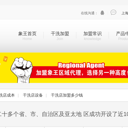


在线沟通：
|
上
象王首页
干洗加盟
加盟常识
产品
Home
Join
knowledge
Produ
洗店成本
|
干洗店设备
|
干洗店加盟多少钱
二十多个省、市、自治区及亚太地 区成功开设了近1