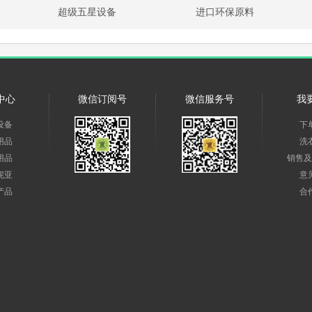
超级五星设备
进口环保原料
中心
微信订阅号
微信服务号
我
设备
下
用品
洗
用品
销售及
妮亚
意
产品
合