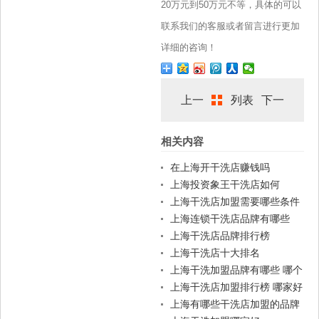
20万元到50万元不等，具体的可以
联系我们的客服或者留言进行更加
详细的咨询！
上一
列表
下一
相关内容
篇
篇
在上海开干洗店赚钱吗
上海投资象王干洗店如何
上海干洗店加盟需要哪些条件
上海连锁干洗店品牌有哪些
上海干洗店品牌排行榜
上海干洗店十大排名
上海干洗加盟品牌有哪些 哪个
品牌好
上海干洗店加盟排行榜 哪家好
上海有哪些干洗店加盟的品牌