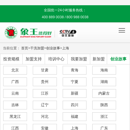
全国统一24小时服务热线：
400 889 0038 / 800 988 0038

当前位置：
首页
>
干洗加盟
>
创业故事
>
上海
投资规模
加盟支持
培训中心
我要加盟
新加盟
创业故事
北京
甘肃
青海
海南
广西
贵州
宁夏
湖南
云南
江苏
新疆
内蒙古
吉林
辽宁
四川
陕西
黑龙江
河北
福建
浙江
江西
安徽
上海
广东