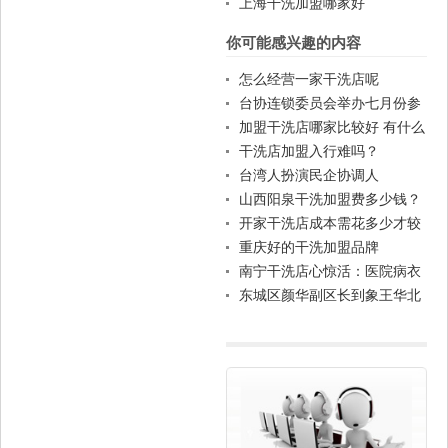
怎么选择
上海干洗加盟哪家好
你可能感兴趣的内容
怎么经营一家干洗店呢
台协连锁委员会举办七月份参
访活动，并邀请各位委员参加
加盟干洗店哪家比较好 有什么
优势
干洗店加盟入行难吗？
台湾人扮演民企协调人
山西阳泉干洗加盟费多少钱？
开家干洗店成本需花多少才较
好？
重庆好的干洗加盟品牌
南宁干洗店心惊活：医院病衣
酒店衣混合洗
东城区颜华副区长到象王华北
总部指导工作