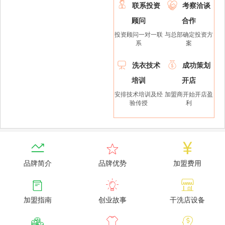


联系投资
考察洽谈
顾问
合作
投资顾问一对一联
与总部确定投资方
系
案


洗衣技术
成功策划
培训
开店
安排技术培训及经
加盟商开始开店盈
验传授
利



品牌简介
品牌优势
加盟费用



加盟指南
创业故事
干洗店设备


