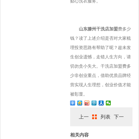
贴心洗衣服务。
山东滕州干洗店加盟
费多少
钱？读了上述介绍是否对大家梳
理投资思路有帮助了呢？趁未发
生创业遗憾，走错人生方向，请
切勿贪小失大。干洗店加盟费多
少非创业重点，借助优质品牌经
营实现人生理想，创业价值才能
被彰显。
上一
列表
下一
相关内容
篇
篇