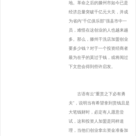
地。革命之后的滕州市如今已是
经济总量突破千亿元大关，并成
为省内“千亿俱乐部”强县市中一
员，难怪在这创业的人也越来越
多。那么，滕州干洗店加盟创业
要多少钱？对于一个投资经商者
最为在乎的莫过于钱，或将阅过
下文您会得到些许启发。
古语有云“重赏之下必有勇
夫”，说明当有希望拿到赏钱且是
大笔钱财时，必定有人愿意尝
试，这和投资人加盟是同样道
理，当他们创业拿出资金准备加