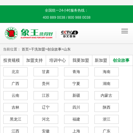
全国统一24小时服务热线：
400 889 0038 / 800 988 0038

当前位置：
首页
>
干洗加盟
>
创业故事
>
山东
投资规模
加盟支持
培训中心
我要加盟
新加盟
创业故事
北京
甘肃
青海
海南
广西
贵州
宁夏
湖南
云南
江苏
新疆
内蒙古
吉林
辽宁
四川
陕西
黑龙江
河北
福建
浙江
江西
安徽
上海
广东