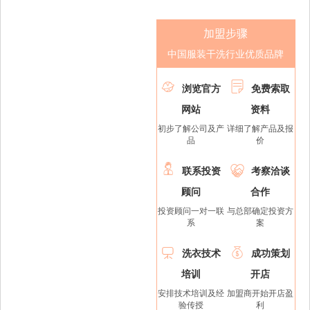
加盟步骤
中国服装干洗行业优质品牌


浏览官方
免费索取
网站
资料
初步了解公司及产
详细了解产品及报
品
价


联系投资
考察洽谈
顾问
合作
投资顾问一对一联
与总部确定投资方
系
案


洗衣技术
成功策划
培训
开店
安排技术培训及经
加盟商开始开店盈
验传授
利