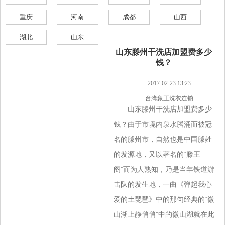
重庆
河南
成都
山西
湖北
山东
山东滕州干洗店加盟费多少
钱？
2017-02-23 13:23
台湾象王洗衣连锁
山东滕州干洗店加盟费多少
钱？由于市境内泉水腾涌而被冠
名的滕州市，自然也是中国滕姓
的发源地，又以著名的“滕王
阁”而为人熟知，乃是当年铁道游
击队的发生地，一曲《弹起我心
爱的土琵琶》中的那句经典的“微
山湖上静悄悄”中的微山湖就在此