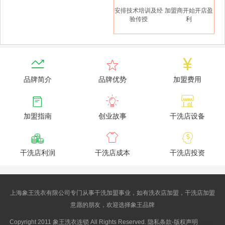
安排技术培训及经
加盟商开始开店盈
验传授
利



品牌简介
品牌优势
加盟费用



加盟指南
创业故事
干洗店设备



干洗店利润
干洗店成本
干洗店投资
上海象王洗衣有限公司专门从事干洗加盟事业，如有洗衣店加盟，干洗店加盟
意愿的朋友，欢迎选择象王品牌
Copyright 2011 象王洗衣连锁 All Rights Reserved. 隐私条款-版权声明
沪ICP