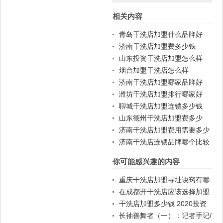
相关内容
篇
篇
青岛干洗店加盟什么品牌好
济南干洗店加盟费多少钱
山东投资干洗店加盟怎么样
烟台加盟干洗店怎么样
济南干洗店加盟哪家品牌好
潍坊干洗店加盟排行哪家好
聊城干洗店加盟连锁多少钱
山东德州干洗店加盟费多少
济南干洗店加盟费用需要多少
济南干洗店连锁品牌哪个比较
好
你可能感兴趣的内容
重庆干洗店加盟寻址诀窍有哪
些？
在成都开干洗店应该选择加盟
哪个品牌？
干洗店加盟多少钱 2020投资
要多少
长袖善舞者（一）：记者手记/