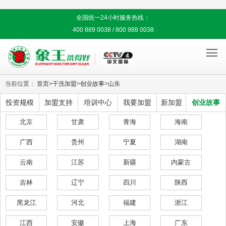
全国统一24小时服务热线：
400 889 0038 / 800 988 0038

当前位置：
首页
>
干洗加盟
>
创业故事
>
山东
投资规模
加盟支持
培训中心
我要加盟
新加盟
创业故事
北京
甘肃
青海
海南
广西
贵州
宁夏
湖南
云南
江苏
新疆
内蒙古
吉林
辽宁
四川
陕西
黑龙江
河北
福建
浙江
江西
安徽
上海
广东