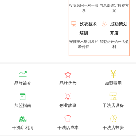
投资顾问一对一联
与总部确定投资方
系
案


洗衣技术
成功策划
培训
开店
安排技术培训及经
加盟商开始开店盈
验传授
利



品牌简介
品牌优势
加盟费用



加盟指南
创业故事
干洗店设备



干洗店利润
干洗店成本
干洗店投资