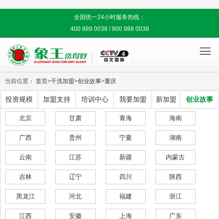
全国统一24小时服务热线：
400 889 0038 / 800 988 0038

当前位置：
首页
>
干洗加盟
>
创业故事
>
重庆
投资规模
加盟支持
培训中心
我要加盟
新加盟
创业故事
北京
甘肃
青海
海南
广西
贵州
宁夏
湖南
云南
江苏
新疆
内蒙古
吉林
辽宁
四川
陕西
黑龙江
河北
福建
浙江
江西
安徽
上海
广东