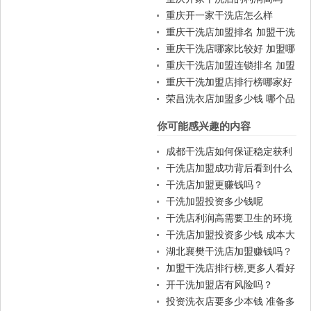
重庆开一家干洗店怎么样
重庆干洗店加盟排名 加盟干洗
店一般费用
重庆干洗店哪家比较好 加盟哪
家好
重庆干洗店加盟连锁排名 加盟
赚钱吗
重庆干洗加盟店排行榜哪家好
荣昌洗衣店加盟多少钱 哪个品
牌好
你可能感兴趣的内容
成都干洗店如何保证稳定获利
干洗店加盟成功背后看到什么
干洗店加盟更赚钱吗？
干洗加盟投资多少钱呢
干洗店利润高需要卫生的环境
干洗店加盟投资多少钱 成本大
吗
湖北襄樊干洗店加盟赚钱吗？
加盟干洗店排行榜,更多人看好
象王
开干洗加盟店有风险吗？
投资洗衣店要多少本钱 准备多