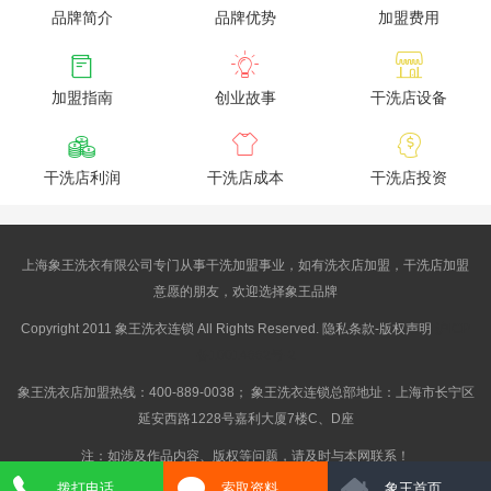
品牌简介
品牌优势
加盟费用



加盟指南
创业故事
干洗店设备



干洗店利润
干洗店成本
干洗店投资
上海象王洗衣有限公司专门从事干洗加盟事业，如有洗衣店加盟，干洗店加盟
意愿的朋友，欢迎选择象王品牌
Copyright 2011 象王洗衣连锁 All Rights Reserved. 隐私条款-版权声明
沪ICP
备10014662号-2
象王洗衣店加盟热线：400-889-0038； 象王洗衣连锁总部地址：上海市长宁区
延安西路1228号嘉利大厦7楼C、D座
注：如涉及作品内容、版权等问题，请及时与本网联系！
拨打电话
索取资料
象王首页