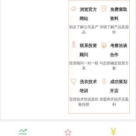


浏览官方
免费索取
网站
资料
初步了解公司及产
详细了解产品及报
品
价


联系投资
考察洽谈
顾问
合作
投资顾问一对一联
与总部确定投资方
系
案


洗衣技术
成功策划
培训
开店
安排技术培训及经
加盟商开始开店盈
验传授
利


