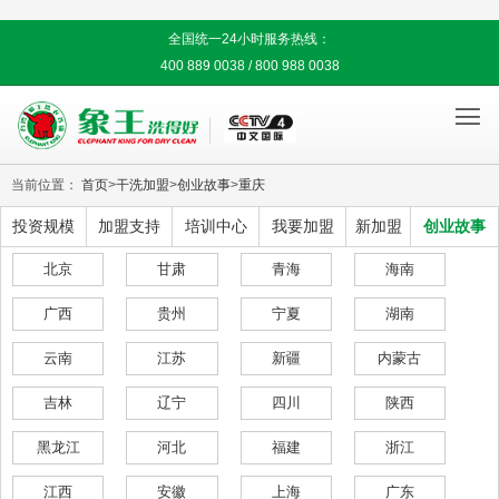
全国统一24小时服务热线：
400 889 0038 / 800 988 0038

当前位置：
首页
>
干洗加盟
>
创业故事
>
重庆
投资规模
加盟支持
培训中心
我要加盟
新加盟
创业故事
北京
甘肃
青海
海南
广西
贵州
宁夏
湖南
云南
江苏
新疆
内蒙古
吉林
辽宁
四川
陕西
黑龙江
河北
福建
浙江
江西
安徽
上海
广东