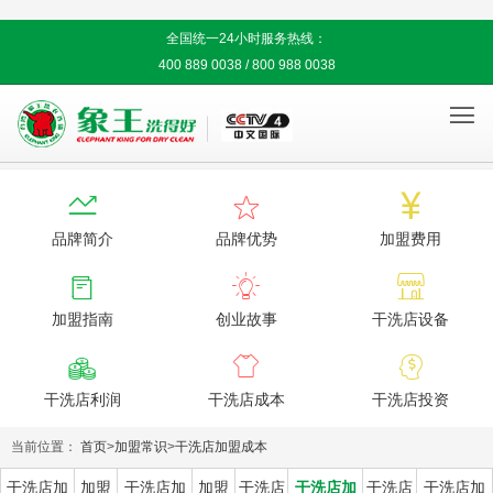
全国统一24小时服务热线：
400 889 0038 / 800 988 0038




品牌简介
品牌优势
加盟费用



加盟指南
创业故事
干洗店设备



干洗店利润
干洗店成本
干洗店投资
当前位置：
首页
>
加盟常识
>
干洗店加盟成本
干洗店加
加盟
干洗店加
加盟
干洗店
干洗店加
干洗店
干洗店加