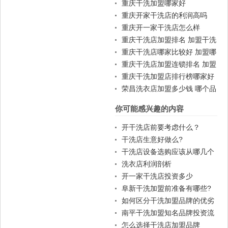
重庆干洗加盟哪家好
重庆开家干洗店的利润高吗
重庆开一家干洗店怎么样
重庆干洗店加盟排名 加盟干洗
店一般费用
重庆干洗店哪家比较好 加盟哪
家好
重庆干洗店加盟连锁排名 加盟
赚钱吗
重庆干洗加盟店排行榜哪家好
荣昌洗衣店加盟多少钱 哪个品
牌好
你可能感兴趣的内容
开干洗店前要考虑什么？
干洗店生意好做么?
干洗店设备选购应该从哪几个
方面着手？
洗衣店利润剖析
开一家干洗店投资多少
阜新干洗加盟前准备有哪些?
有哪些加盟流程呢?
如何区分干洗加盟品牌的优劣
南平干洗加盟知名品牌投资流
程
怎么选择干洗店加盟品牌