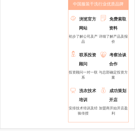
中国服装干洗行业优质品牌


浏览官方
免费索取
网站
资料
初步了解公司及产
详细了解产品及报
品
价


联系投资
考察洽谈
顾问
合作
投资顾问一对一联
与总部确定投资方
系
案


洗衣技术
成功策划
培训
开店
安排技术培训及经
加盟商开始开店盈
验传授
利