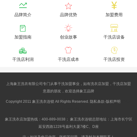



品牌简介
品牌优势
加盟费用



加盟指南
创业故事
干洗店设备



干洗店利润
干洗店成本
干洗店投资
上海象王洗衣有限公司专门从事干洗加盟事业，如有洗衣店加盟，干洗店加盟
意愿的朋友，欢迎选择象王品牌
Copyright 2011 象王洗衣连锁 All Rights Reserved. 隐私条款-版权声明
沪ICP
备10014662号-2
象王洗衣店加盟热线：400-889-0038； 象王洗衣连锁总部地址：上海市长宁区
延安西路1228号嘉利大厦7楼C、D座
注：如涉及作品内容、版权等问题，请及时与本网联系！