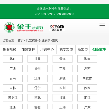
全国统一24小时服务热线：
400 889 0038 / 800 988 0038

当前位置：
首页
>
干洗加盟
>
创业故事
>
重庆
投资规模
加盟支持
培训中心
我要加盟
新加盟
创业故事
北京
甘肃
青海
海南
广西
贵州
宁夏
湖南
云南
江苏
新疆
内蒙古
吉林
辽宁
四川
陕西
黑龙江
河北
福建
浙江
江西
安徽
上海
广东