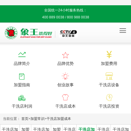
全国统一24小时服务热线：
400 889 0038 / 800 988 0038




品牌简介
品牌优势
加盟费用



加盟指南
创业故事
干洗店设备



干洗店利润
干洗店成本
干洗店投资
当前位置：
首页
>
加盟常识
>
干洗店加盟成本
干洗店加
加盟
干洗店加
加盟
干洗店
干洗店加
干洗店
干洗店加