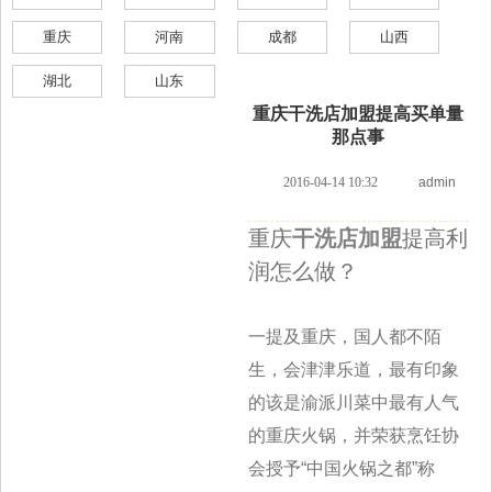
重庆
河南
成都
山西
湖北
山东
重庆干洗店加盟提高买单量
那点事
2016-04-14 10:32
admin
重庆
干洗店加盟
提高利
润怎么做？
一提及重庆，国人都不陌
生，会津津乐道，最有印象
的该是渝派川菜中最有人气
的重庆火锅，并荣获烹饪协
会授予“中国火锅之都”称