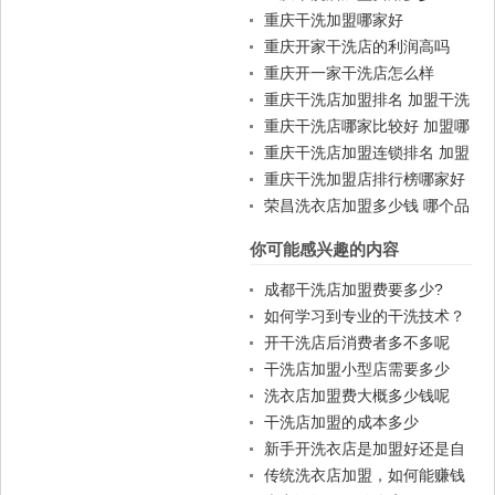
重庆干洗加盟哪家好
重庆开家干洗店的利润高吗
重庆开一家干洗店怎么样
重庆干洗店加盟排名 加盟干洗
店一般费用
重庆干洗店哪家比较好 加盟哪
家好
重庆干洗店加盟连锁排名 加盟
赚钱吗
重庆干洗加盟店排行榜哪家好
荣昌洗衣店加盟多少钱 哪个品
牌好
你可能感兴趣的内容
成都干洗店加盟费要多少?
如何学习到专业的干洗技术？
开干洗店后消费者多不多呢
干洗店加盟小型店需要多少
钱？
洗衣店加盟费大概多少钱呢
干洗店加盟的成本多少
新手开洗衣店是加盟好还是自
己开好?加盟干洗店要注意什
传统洗衣店加盟，如何能赚钱