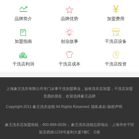



品牌简介
品牌优势
加盟费用



加盟指南
创业故事
干洗店设备



干洗店利润
干洗店成本
干洗店投资
上海象王洗衣有限公司专门从事干洗加盟事业，如有洗衣店加盟，干洗店加盟
意愿的朋友，欢迎选择象王品牌
Copyright 2011 象王洗衣连锁 All Rights Reserved. 隐私条款-版权声明
沪ICP
备10014662号-2
象王洗衣店加盟热线：400-889-0038； 象王洗衣连锁总部地址：上海市长宁区
延安西路1228号嘉利大厦7楼C、D座