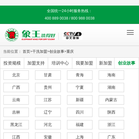
全国统一24小时服务热线：
400 889 0038 / 800 988 0038

当前位置：
首页
>
干洗加盟
>
创业故事
>
重庆
投资规模
加盟支持
培训中心
我要加盟
新加盟
创业故事
北京
甘肃
青海
海南
广西
贵州
宁夏
湖南
云南
江苏
新疆
内蒙古
吉林
辽宁
四川
陕西
黑龙江
河北
福建
浙江
江西
安徽
上海
广东