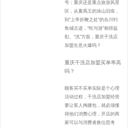
号；重庆还
是重点旅游风景
区，从夏禹王的涂山旧痕，
到“上帝折鞭之处”的合川钓
鱼城古迹，“吃与游”相得益
彰。“洗”方面，重庆干洗店
加盟生意火爆
吗？
重庆干洗店加盟买单率高
吗？
顾客买不买单实际是个心理
活动过程，干洗店加盟经营
要让客人掏腰包，就必须懂
得他们消费心理，开店的商
家可以与消费者换位思考