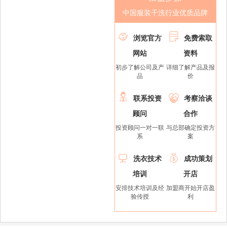
中国服装干洗行业优质品牌


浏览官方
免费索取
网站
资料
初步了解公司及产
详细了解产品及报
品
价


联系投资
考察洽谈
顾问
合作
投资顾问一对一联
与总部确定投资方
系
案


洗衣技术
成功策划
培训
开店
安排技术培训及经
加盟商开始开店盈
验传授
利