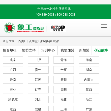
全国统一24小时服务热线：
400 889 0038 / 800 988 0038

当前位置：
首页
>
干洗加盟
>
创业故事
>
成都
投资规模
加盟支持
培训中心
我要加盟
新加盟
创业故事
北京
甘肃
青海
海南
广西
贵州
宁夏
湖南
云南
江苏
新疆
内蒙古
吉林
辽宁
四川
陕西
黑龙江
河北
福建
浙江
江西
安徽
上海
广东