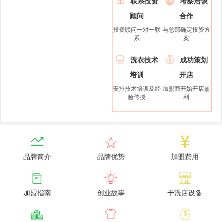
联系投资
考察洽谈
顾问
合作
投资顾问一对一联
与总部确定投资方
系
案


洗衣技术
成功策划
培训
开店
安排技术培训及经
加盟商开始开店盈
验传授
利



品牌简介
品牌优势
加盟费用



加盟指南
创业故事
干洗店设备


