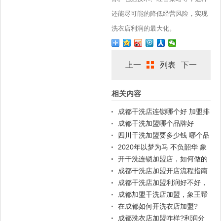
还能尽可能的降低经营风险，实现
洗衣店利润的最大化。
上一
列表
下一
相关内容
篇
篇
成都干洗店连锁哪个好 加盟排
名
成都干洗加盟哪个品牌好
四川干洗加盟要多少钱 哪个品
牌好
2020年以梦为马 不负韶华 象
王洗衣店加盟
开干洗连锁加盟店，如何做的
有姿有色
成都干洗店加盟开店流程指南
成都干洗店加盟利润好不好，
十几万是没问题的
成都加盟干洗店加盟，象王帮
你赚钱
在成都如何开洗衣店加盟?
成都洗衣店加盟咋样?利润分