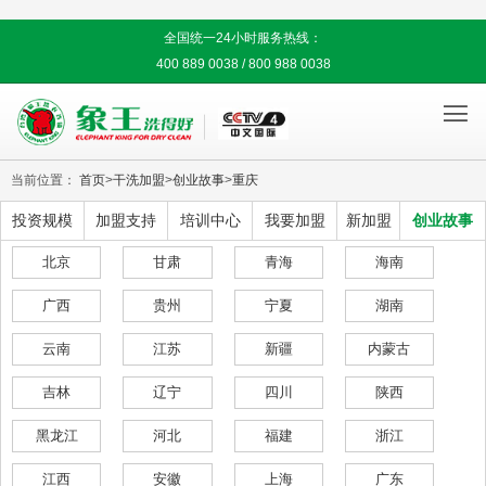
全国统一24小时服务热线：
400 889 0038 / 800 988 0038

当前位置：
首页
>
干洗加盟
>
创业故事
>
重庆
投资规模
加盟支持
培训中心
我要加盟
新加盟
创业故事
北京
甘肃
青海
海南
广西
贵州
宁夏
湖南
云南
江苏
新疆
内蒙古
吉林
辽宁
四川
陕西
黑龙江
河北
福建
浙江
江西
安徽
上海
广东