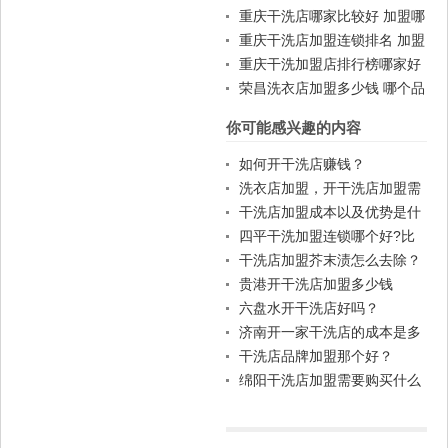
店一般费用
重庆干洗店哪家比较好 加盟哪
家好
重庆干洗店加盟连锁排名 加盟
赚钱吗
重庆干洗加盟店排行榜哪家好
荣昌洗衣店加盟多少钱 哪个品
牌好
你可能感兴趣的内容
如何开干洗店赚钱？
洗衣店加盟，开干洗店加盟需
要知道的常用知识?
干洗店加盟成本以及优势是什
么
四平干洗加盟连锁哪个好?比
较正规的品牌有哪些?
干洗店加盟芥末渍怎么去除？
贵港开干洗店加盟多少钱
六盘水开干洗店好吗？
济南开一家干洗店的成本是多
少？
干洗店品牌加盟那个好？
绵阳干洗店加盟需要购买什么
设备