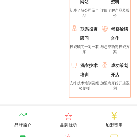
网站
资料
初步了解公司及产
详细了解产品及报
品
价


联系投资
考察洽谈
顾问
合作
投资顾问一对一联
与总部确定投资方
系
案


洗衣技术
成功策划
培训
开店
安排技术培训及经
加盟商开始开店盈
验传授
利



品牌简介
品牌优势
加盟费用