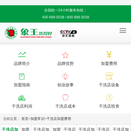
全国统一24小时服务热线：
400 889 0038 / 800 988 0038




品牌简介
品牌优势
加盟费用



加盟指南
创业故事
干洗店设备



干洗店利润
干洗店成本
干洗店投资
当前位置：
首页
>
加盟常识
>
干洗店加盟费用
干洗店加
加盟
干洗店加
加盟
干洗店
干洗店加
干洗店
干洗店加