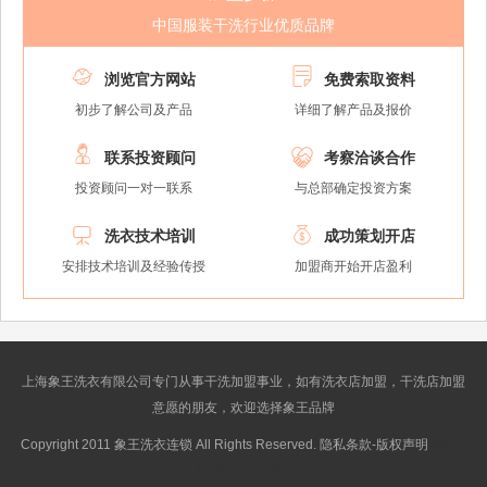
中国服装干洗行业优质品牌


浏览官方网站
免费索取资料
初步了解公司及产品
详细了解产品及报价


联系投资顾问
考察洽谈合作
投资顾问一对一联系
与总部确定投资方案


洗衣技术培训
成功策划开店
安排技术培训及经验传授
加盟商开始开店盈利
上海象王洗衣有限公司专门从事干洗加盟事业，如有洗衣店加盟，干洗店加盟
意愿的朋友，欢迎选择象王品牌
Copyright 2011 象王洗衣连锁 All Rights Reserved. 隐私条款-版权声明
沪ICP
备10014662号-2