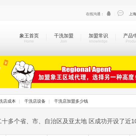


在线沟通：
|
上
象王首页
干洗加盟
加盟常识
产品
Home
Join
knowledge
Produ
洗店成本
|
干洗店设备
|
干洗店加盟多少钱
二十多个省、市、自治区及亚太地 区成功开设了近1