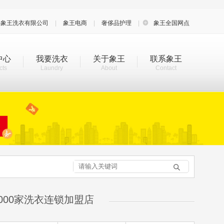
海象王洗衣有限公司
|
象王电商
|
奢侈品护理
|

象王全国网点
中心
我要洗衣
关于象王
联系象王
cts
Laundry
About
Contact

000家洗衣连锁加盟店