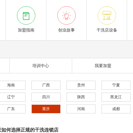



加盟指南
创业故事
干洗店设备
培训中心
我要加盟
海南
广西
贵州
宁夏
辽宁
四川
陕西
黑龙江
广东
重庆
河南
成都
庆如何选择正规的干洗连锁店