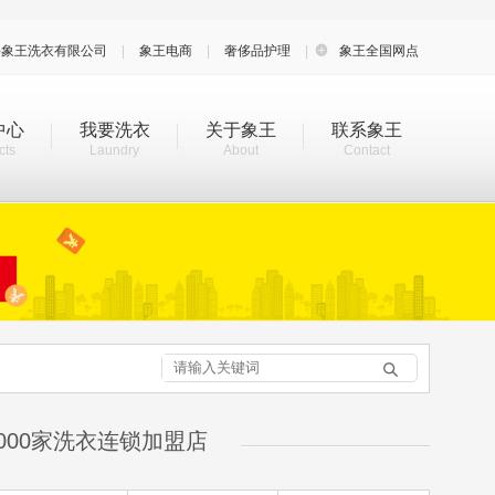
海象王洗衣有限公司
|
象王电商
|
奢侈品护理
|

象王全国网点
中心
我要洗衣
关于象王
联系象王
cts
Laundry
About
Contact

000家洗衣连锁加盟店