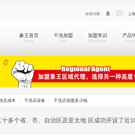


在线沟通：
|
上
象王首页
干洗加盟
加盟常识
产品
Home
Join
knowledge
Produ
洗店成本
|
干洗店设备
|
干洗店加盟多少钱
二十多个省、市、自治区及亚太地 区成功开设了近1