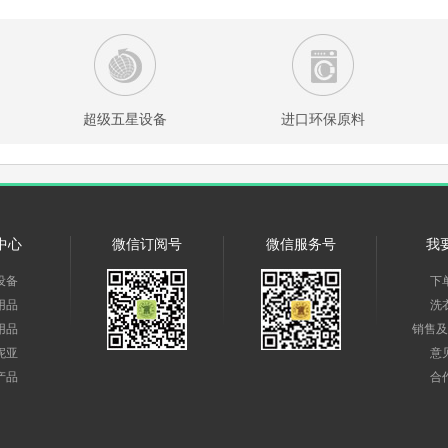
超级五星设备
进口环保原料
中心
微信订阅号
微信服务号
我
设备
下
用品
洗
用品
销售及
妮亚
意
产品
合