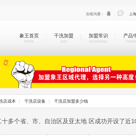


在线沟通：
|
上
象王首页
干洗加盟
加盟常识
产品
Home
Join
knowledge
Produ
洗店成本
|
干洗店设备
|
干洗店加盟多少钱
二十多个省、市、自治区及亚太地 区成功开设了近1