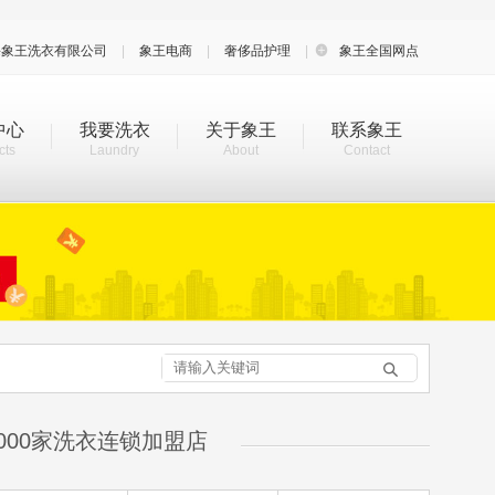
海象王洗衣有限公司
|
象王电商
|
奢侈品护理
|

象王全国网点
中心
我要洗衣
关于象王
联系象王
cts
Laundry
About
Contact

000家洗衣连锁加盟店