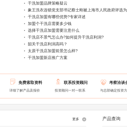
干洗加盟品牌策略疑云
象王洗衣连锁党支部书记蔡士刚被上海市人民政府评选为
动模范”
干洗店加盟有哪些优势?专家详述
加盟个干洗店需要多少钱
选择干洗店加盟需要注意什么
干洗店不景气怎么办?如何提升干洗店利润?
韶关干洗店利润高吗？
太原干洗店加盟前景怎么样?
干洗加盟新店推广方案



免费索取资料
联系投资顾问
考察洽谈
详细了解产品及报价
投资顾问一对一联系
与总部确定投资
产品查询
更多