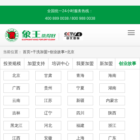
全国统一24小时服务热线：
400 889 0038 / 800 988 0038

当前位置：
首页
>
干洗加盟
>
创业故事
>
北京
投资规模
加盟支持
培训中心
我要加盟
新加盟
创业故事
北京
甘肃
青海
海南
广西
贵州
宁夏
湖南
云南
江苏
新疆
内蒙古
吉林
辽宁
四川
陕西
黑龙江
河北
福建
浙江
江西
安徽
上海
广东