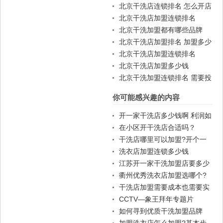
钱吗
北京干洗店连锁排名 怎么开店
北京干洗店加盟连锁排名
北京干洗加盟都有哪些品牌
北京干洗店加盟排名 加盟多少
钱
北京干洗店加盟连锁排名
北京干洗店加盟多少钱
北京干洗加盟连锁排名 需要投
资多少
你可能感兴趣的内容
开一家干洗店多少钱啊 利润如
何
在小区开干洗店合适吗？
干洗店哪里可以加盟?开个一
般干洗店要多少钱?
洗衣店加盟连锁多少钱
江苏开一家干洗加盟店要多少
成本
衢州优秀洗衣店加盟选哪个?
干洗店加盟需要成本也需要实
力
CCTV—象王拜年专题片
如何寻到优质干洗加盟品牌