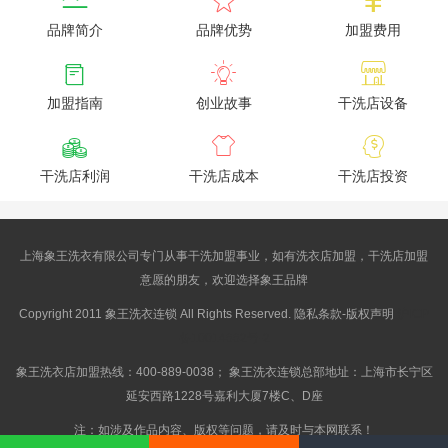
品牌简介
品牌优势
加盟费用



加盟指南
创业故事
干洗店设备



干洗店利润
干洗店成本
干洗店投资
上海象王洗衣有限公司专门从事干洗加盟事业，如有洗衣店加盟，干洗店加盟
意愿的朋友，欢迎选择象王品牌
Copyright 2011 象王洗衣连锁 All Rights Reserved. 隐私条款-版权声明
沪ICP
备10014662号-2
象王洗衣店加盟热线：400-889-0038； 象王洗衣连锁总部地址：上海市长宁区
延安西路1228号嘉利大厦7楼C、D座
注：如涉及作品内容、版权等问题，请及时与本网联系！