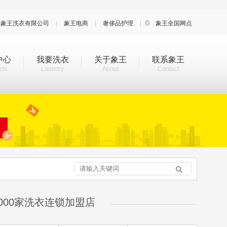
海象王洗衣有限公司
|
象王电商
|
奢侈品护理
|

象王全国网点
中心
我要洗衣
关于象王
联系象王
cts
Laundry
About
Contact

000家洗衣连锁加盟店