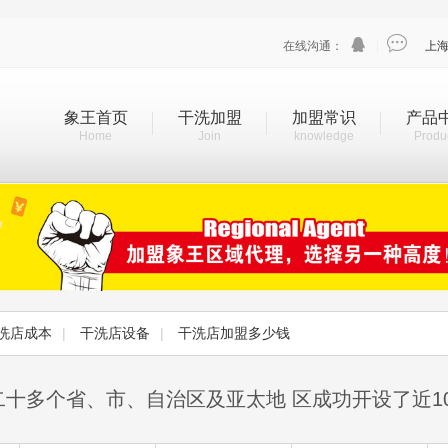


在线沟通：
|
上
象王首页
干洗加盟
加盟常识
产品
Home
Join
knowledge
Produ
洗店成本
|
干洗店设备
|
干洗店加盟多少钱
二十多个省、市、自治区及亚太地 区成功开设了近1