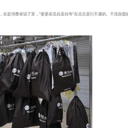
，全是消费者说了算，“黄婆卖瓜自卖自夸”在北京是行不通的。干洗加盟