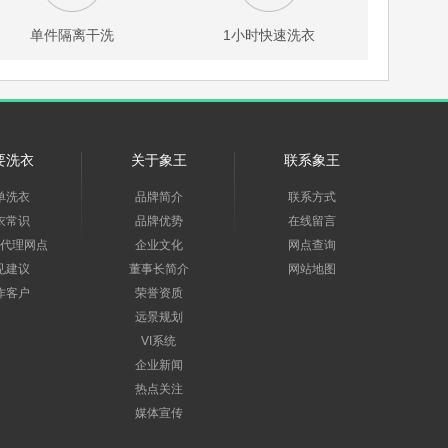
单件隔离干洗
1小时快速洗衣
要洗衣
关于象王
联系象王
单洗衣
品牌简介
联系方式
衣常识
品牌优势
在线留言
代理网点
企业文化
网点查询
见建议
董事长简介
网站地图
作客户
荣誉资质
远景规划
VI系统
企业新闻
热点关注
媒体宣传