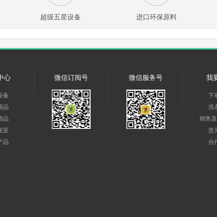
超级五星设备
进口环保原料
中心
微信订阅号
微信服务号
我
设备
下
用品
洗
用品
销售及
妮亚
意
产品
合