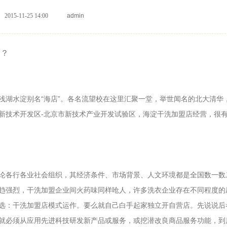
2015-11-25 14:00
admin
的？
浅湖水淀别名“海店”。各名流望校在这里汇聚一堂，举世闻名的北大清华
新技术开发区-北京市新技术产业开发试验区，海淀干洗加盟店经营，很
论各行各业社会组织，其经济条件、市场背景、人文环境都是全国数一数
趋强烈，干洗加盟企业间火药味同样呛人，许多洗衣企业存在不同程度的
选：干洗加盟店模式运作。要么就自己白手起家独立开自营店。先说说后
就必须从应用先进科技研发新产品或服务，或挖潜改良商品服务功能，到