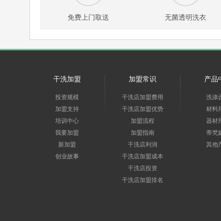
免费上门取送
无菌透明洗衣
干洗加盟
加盟常识
产品
投资规模
干洗店加盟费用
洗涤
加盟支持
干洗店加盟优势
材料
培训中心
加盟流程
器材
我要加盟
加盟指南
蒂梵
新加盟
干洗店利润
其他
创业故事
干洗店加盟成本
干洗店投资
干洗店加盟排名