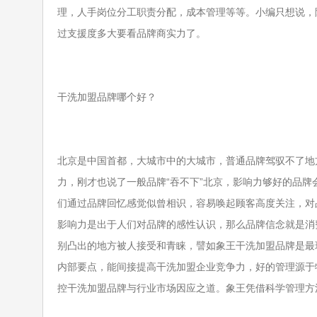
理，人手
岗位分工职责分配，成本管理等等。小编只想说，
过支援度多
大要看品牌商实力了。
干洗加盟品牌哪个好？
北京是中国首都，大城市中的大城市，普通品牌驾驭不了地
力，
刚才也说了一般品牌“吞不下”北京，影响力够好的品
们通
过品牌回忆感觉似曾相识，容易唤起顾客高度关注，对
影响力
是出于人们对品牌的感性认识，那么品牌信念就是消
别凸出的
地方被人接受和青睐，譬如象王干洗加盟品牌是最
内部要点，
能间接提高干洗加盟企业竞争力，好的管理源于
控干洗加盟品
牌与行业市场因应之道。象王凭借科学管理方