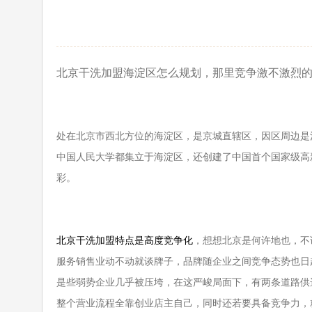
北京干洗加盟海淀区怎么规划，那里竞争激不激烈
处在北京市西北方位的海淀区，是京城直辖区，因区周边是
中国人民大学都集立于海淀区，还创建了中国首个国家级高
彩。
北京干洗加盟特点是高度竞争化
，想想北京是何许地也，不
服
务销售业动不动就谈牌子，品牌随企业之间竞争态势也日
是些
弱势企业几乎被压垮，在这严峻局面下，有两条道路供
整个营
业流程全靠创业店主自己，同时还若要具备竞争力，