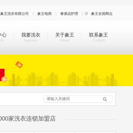
海象王洗衣有限公司
|
象王电商
|
奢侈品护理
|

象王全国网点
中心
我要洗衣
关于象王
联系象王
cts
Laundry
About
Contact

000家洗衣连锁加盟店