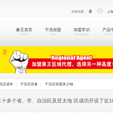


在线沟通：
|
上
象王首页
干洗加盟
加盟常识
产品
Home
Join
knowledge
Produ
洗店成本
|
干洗店设备
|
干洗店加盟多少钱
二十多个省、市、自治区及亚太地 区成功开设了近1