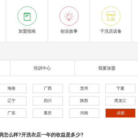



加盟指南
创业故事
干洗店设备
培训中心
我要加盟
海南
广西
贵州
宁夏
辽宁
四川
陕西
黑龙江
广东
重庆
河南
成都
润怎么样?开洗衣店一年的收益是多少?