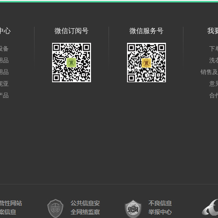
中心
微信订阅号
微信服务号
我
设备
下
用品
洗
用品
销售及
妮亚
意
产品
合