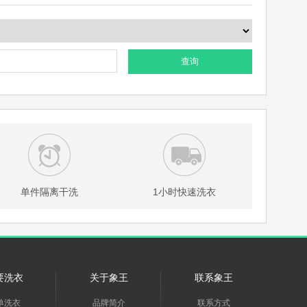
查询
单件隔离干洗
1小时快速洗衣
要洗衣
关于象王
联系象王
单洗衣
品牌简介
联系方式