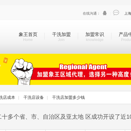


在线沟通：
|
上
象王首页
干洗加盟
加盟常识
产品
Home
Join
knowledge
Produ
洗店成本
|
干洗店设备
|
干洗店加盟多少钱
二十多个省、市、自治区及亚太地 区成功开设了近1