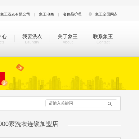
海象王洗衣有限公司
|
象王电商
|
奢侈品护理
|

象王全国网点
中心
我要洗衣
关于象王
联系象王
cts
Laundry
About
Contact

000家洗衣连锁加盟店