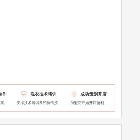


合作
洗衣技术培训
成功策划开店
方案
安排技术培训及经验传授
加盟商开始开店盈利