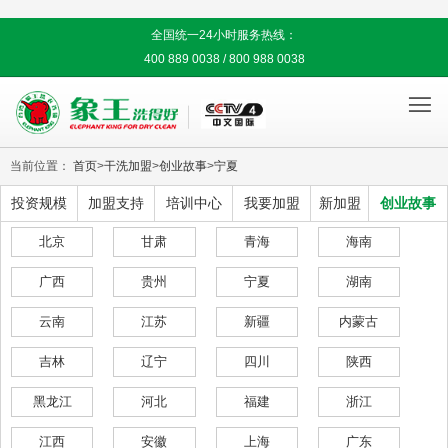
全国统一24小时服务热线：
400 889 0038 / 800 988 0038

当前位置：
首页
>
干洗加盟
>
创业故事
>
宁夏
投资规模
加盟支持
培训中心
我要加盟
新加盟
创业故事
北京
甘肃
青海
海南
广西
贵州
宁夏
湖南
云南
江苏
新疆
内蒙古
吉林
辽宁
四川
陕西
黑龙江
河北
福建
浙江
江西
安徽
上海
广东