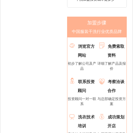
加盟步骤
中国服装干洗行业优质品牌


浏览官方
免费索取
网站
资料
初步了解公司及产
详细了解产品及报
品
价


联系投资
考察洽谈
顾问
合作
投资顾问一对一联
与总部确定投资方
系
案


洗衣技术
成功策划
培训
开店