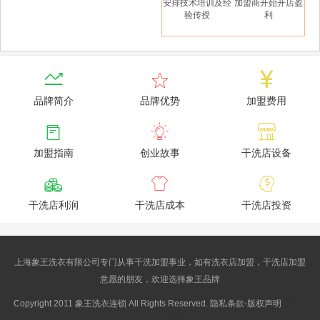
安排技术培训及经
加盟商开始开店盈
验传授
利



品牌简介
品牌优势
加盟费用



加盟指南
创业故事
干洗店设备



干洗店利润
干洗店成本
干洗店投资
上海象王洗衣有限公司专门从事干洗加盟事业，如有洗衣店加盟，干洗店加盟
意愿的朋友，欢迎选择象王品牌
Copyright 2011 象王洗衣连锁 All Rights Reserved. 隐私条款-版权声明
沪ICP