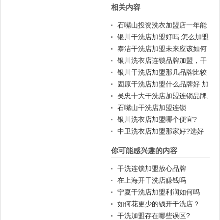
相关内容
篇
篇
石嘴山投资洗衣加盟店一年能
挣多少钱
银川干洗店加盟好吗 怎么加盟
泰洁干洗店加盟未来应该如何
发展
银川洗衣店连锁品牌加盟，干
洗店加盟谁家品牌比较合适?
银川干洗店加盟那几品牌比较
好，干洗店加盟谁家品牌比较
固原干洗店加盟什么品牌好 加
靠谱?
盟流程简单吗
吴忠十大干洗店加盟连锁品牌,
象王品牌了解一下
石嘴山干洗店加盟连锁
银川洗衣店加盟哪个便宜?
中卫洗衣店加盟那家好?选好
口碑品牌
你可能感兴趣的内容
干洗连锁加盟放心品牌
在上海开干洗店赚钱吗
宁夏干洗店加盟利润如何吗
如何花更少的钱开干洗店？
干洗加盟存在哪些误区?