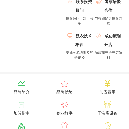


联系投资
考察洽谈
顾问
合作
投资顾问一对一联
与总部确定投资方
系
案


洗衣技术
成功策划
培训
开店
安排技术培训及经
加盟商开始开店盈
验传授
利



品牌简介
品牌优势
加盟费用



加盟指南
创业故事
干洗店设备


