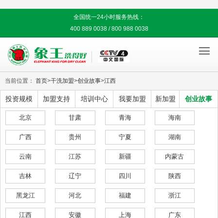
全国统一24小时服务热线：
400 889 0038 / 800 988 0038

当前位置：
首页
>
干洗加盟
>
创业故事
>
江西
投资规模
加盟支持
培训中心
我要加盟
新加盟
创业故事
北京
甘肃
青海
海南
广西
贵州
宁夏
湖南
云南
江苏
新疆
内蒙古
吉林
辽宁
四川
陕西
黑龙江
河北
福建
浙江
江西
安徽
上海
广东