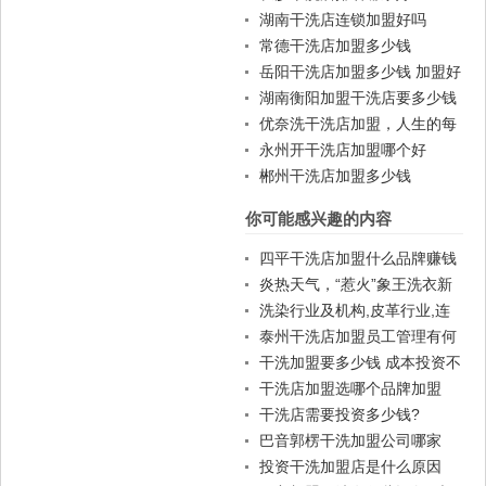
湖南干洗店连锁加盟好吗
常德干洗店加盟多少钱
岳阳干洗店加盟多少钱 加盟好
吗
湖南衡阳加盟干洗店要多少钱
优奈洗干洗店加盟，人生的每
一个抉择都是至关重要---慎重
永州开干洗店加盟哪个好
郴州干洗店加盟多少钱
你可能感兴趣的内容
四平干洗店加盟什么品牌赚钱
吗？
炎热天气，“惹火”象王洗衣新
开门店
洗染行业及机构,皮革行业,连
锁行业,零售行业
泰州干洗店加盟员工管理有何
要诀？
干洗加盟要多少钱 成本投资不
高
干洗店加盟选哪个品牌加盟
好?加盟店排行榜品牌帮你忙
干洗店需要投资多少钱?
巴音郭楞干洗加盟公司哪家
好?哪个品牌比较好?
投资干洗加盟店是什么原因