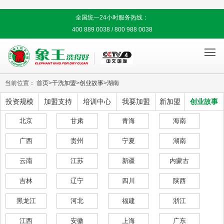
全国统一24小时服务热线：
400 889 0038 / 800 988 0038

当前位置：
首页
>
干洗加盟
>
创业故事
>
湖南
投资规模
加盟支持
培训中心
我要加盟
新加盟
创业故事
北京
甘肃
青海
海南
广西
贵州
宁夏
湖南
云南
江苏
新疆
内蒙古
吉林
辽宁
四川
陕西
黑龙江
河北
福建
浙江
江西
安徽
上海
广东