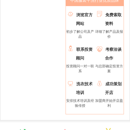
中国服装干洗行业优质品牌


浏览官方
免费索取
网站
资料
初步了解公司及产
详细了解产品及报
品
价


联系投资
考察洽谈
顾问
合作
投资顾问一对一联
与总部确定投资方
系
案


洗衣技术
成功策划
培训
开店
安排技术培训及经
加盟商开始开店盈
验传授
利