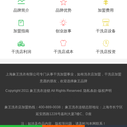



品牌简介
品牌优势
加盟费用



加盟指南
创业故事
干洗店设备



干洗店利润
干洗店成本
干洗店投资
上海象王洗衣有限公司专门从事干洗加盟事业，如有洗衣店加盟，干洗店加盟
意愿的朋友，欢迎选择象王品牌
Copyright 2011 象王洗衣连锁 All Rights Reserved. 隐私条款-版权声明
沪ICP
备10014662号-2
象王洗衣店加盟热线：400-889-0038； 象王洗衣连锁总部地址：上海市长宁区
延安西路1228号嘉利大厦7楼C、D座
注：如涉及作品内容、版权等问题，请及时与本网联系！