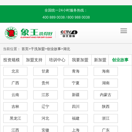
全国统一24小时服务热线：
400 889 0038 / 800 988 0038

当前位置：
首页
>
干洗加盟
>
创业故事
>
湖北
投资规模
加盟支持
培训中心
我要加盟
新加盟
创业故事
北京
甘肃
青海
海南
广西
贵州
宁夏
湖南
云南
江苏
新疆
内蒙古
吉林
辽宁
四川
陕西
黑龙江
河北
福建
浙江
江西
安徽
上海
广东