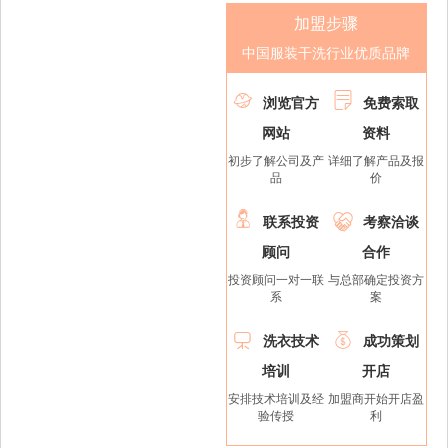
加盟步骤
中国服装干洗行业优质品牌


浏览官方
免费索取
网站
资料
初步了解公司及产
详细了解产品及报
品
价


联系投资
考察洽谈
顾问
合作
投资顾问一对一联
与总部确定投资方
系
案


洗衣技术
成功策划
培训
开店
安排技术培训及经
加盟商开始开店盈
验传授
利