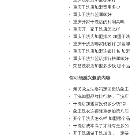
重庆干洗店加盟费用多少
重庆干洗加盟哪家好
重庆开家干洗店的利润高吗
重庆开一家干洗店怎么样
重庆干洗店加盟排名 加盟干洗
店一般费用
重庆干洗店哪家比较好 加盟哪
家好
重庆干洗店加盟连锁排名 加盟
赚钱吗
重庆干洗加盟店排行榜哪家好
荣昌洗衣店加盟多少钱 哪个品
牌好
你可能感兴趣的内容
亲民党立法委冯定国造访象王
洗衣连锁上海总部
干洗加盟品牌排行榜，干洗店
加盟品牌靠谱
干洗店加盟需投资多少钱?新
手如何规划成本投入?
象王洗衣连锁隆重参加第八届
中国特许加盟大会
开个干洗店怎么样 加盟哪个品
牌
干洗店成本高了才能有更多的
利润吗？
开干洗店做干洗加盟，一定要