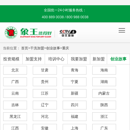
全国统一24小时服务热线：
400 889 0038 / 800 988 0038

当前位置：
首页
>
干洗加盟
>
创业故事
>
重庆
投资规模
加盟支持
培训中心
我要加盟
新加盟
创业故事
北京
甘肃
青海
海南
广西
贵州
宁夏
湖南
云南
江苏
新疆
内蒙古
吉林
辽宁
四川
陕西
黑龙江
河北
福建
浙江
江西
安徽
上海
广东