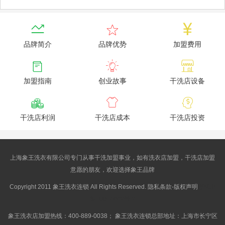



品牌简介
品牌优势
加盟费用



加盟指南
创业故事
干洗店设备



干洗店利润
干洗店成本
干洗店投资
上海象王洗衣有限公司专门从事干洗加盟事业，如有洗衣店加盟，干洗店加盟
意愿的朋友，欢迎选择象王品牌
Copyright 2011 象王洗衣连锁 All Rights Reserved. 隐私条款-版权声明
沪ICP
备10014662号-2
象王洗衣店加盟热线：400-889-0038； 象王洗衣连锁总部地址：上海市长宁区