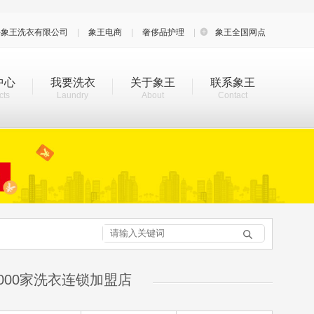
海象王洗衣有限公司
|
象王电商
|
奢侈品护理
|

象王全国网点
中心
我要洗衣
关于象王
联系象王
cts
Laundry
About
Contact

000家洗衣连锁加盟店