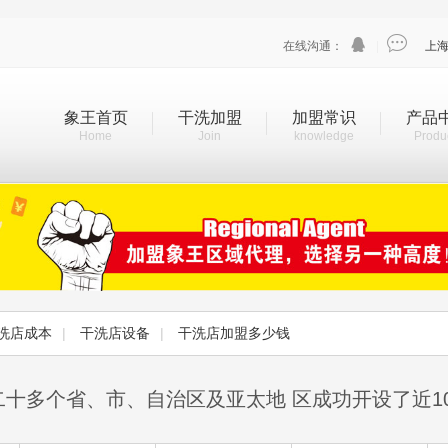


在线沟通：
|
上
象王首页
干洗加盟
加盟常识
产品
Home
Join
knowledge
Produ
洗店成本
|
干洗店设备
|
干洗店加盟多少钱
二十多个省、市、自治区及亚太地 区成功开设了近1