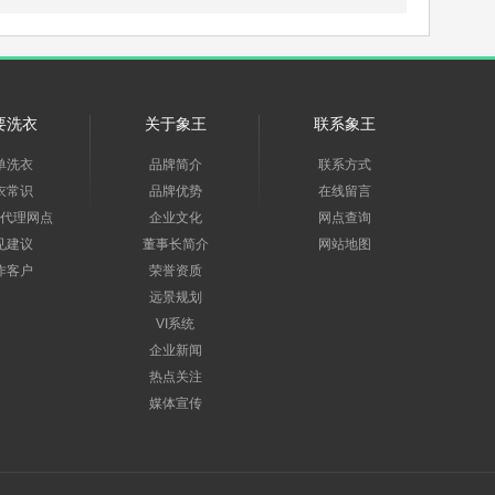
要洗衣
关于象王
联系象王
单洗衣
品牌简介
联系方式
衣常识
品牌优势
在线留言
代理网点
企业文化
网点查询
见建议
董事长简介
网站地图
作客户
荣誉资质
远景规划
VI系统
企业新闻
热点关注
媒体宣传