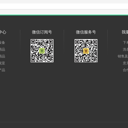
中心
微信订阅号
微信服务号
我
设备
下
用品
洗
用品
销售及
妮亚
意
产品
合